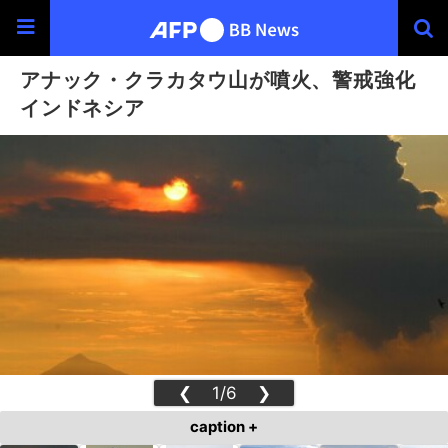
アナック・クラカタウ山が噴火、警戒強化
インドネシア
❮
1/6
❯
caption +