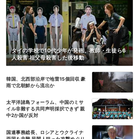
タイの学校で10代少年が発砲、教師・生徒ら6
人殺害 祖父母殺害した後移動
韓国、北西部沿岸で地雷15個回収 豪
雨で北朝鮮から流出か
太平洋諸島フォーラム、中国のミサ
イル非難する共同声明採択できず 親
中2か国が反対
国連事務総長、ロシアとウクライナ
両国を非難 民間人狙った攻撃めぐり