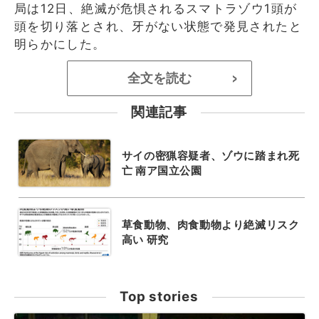
局は12日、絶滅が危惧されるスマトラゾウ1頭が
頭を切り落とされ、牙がない状態で発見されたと
明らかにした。
全文を読む
>
関連記事
サイの密猟容疑者、ゾウに踏まれ死
亡 南ア国立公園
草食動物、肉食動物より絶滅リスク
高い 研究
Top stories