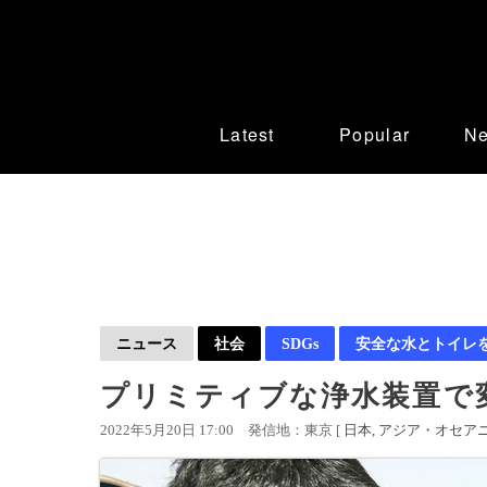
Latest
Popular
N
ニュース
社会
SDGs
安全な水とトイレ
プリミティブな浄水装置で
2022年5月20日 17:00
発信地：東京 [
日本
アジア・オセア