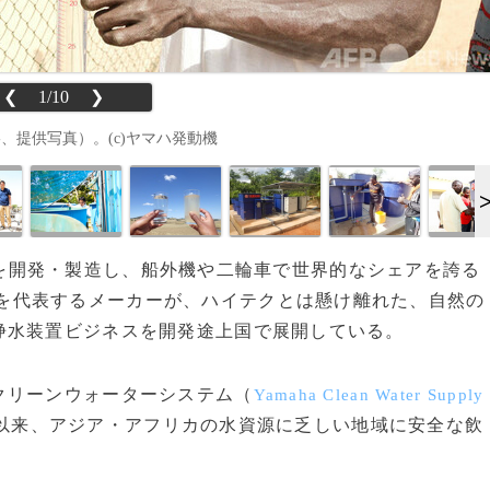
❮
1/10
❯
影、提供写真）。(c)ヤマハ発動機
ンジンを開発・製造し、船外機や二輪車で世界的なシェアを誇る
を代表するメーカーが、ハイテクとは懸け離れた、自然の
浄水装置ビジネスを開発途上国で展開している。
クリーンウォーターシステム（
Yamaha Clean Water Supply
年以来、アジア・アフリカの水資源に乏しい地域に安全な飲