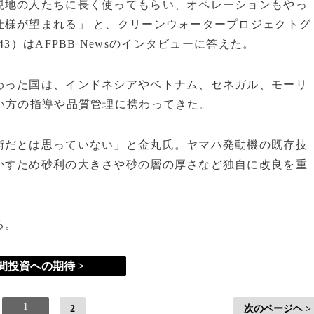
現地の人たちに長く使ってもらい、オペレーションもやっ
仕様が望まれる」 と、クリーンウォータープロジェクトグ
43）はAFPBB Newsのインタビューに答えた。
った国は、インドネシアやベトナム、セネガル、モーリ
い方の指導や品質管理に携わってきた。
術だとは思っていない」と金丸氏。ヤマハ発動機の既存技
かすため砂利の大きさや砂の層の厚さなど独自に改良を重
る。
間投資への期待 >
1
2
次のページヘ >