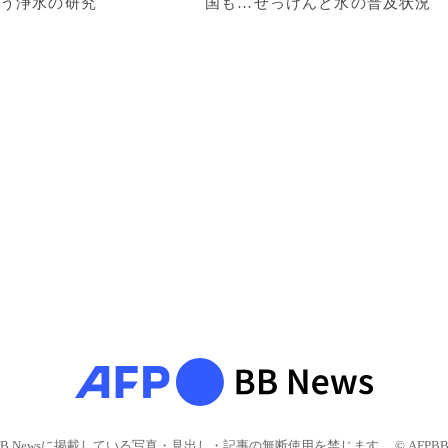
使う浄水の研究
国も…せっけんと水の普及状況
BB Newsに掲載している写真・見出し・記事の無断使用を禁じます。 © AFPBB 