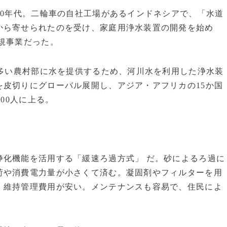
80年代。二輪車の自社工場があるインドネシアで、「水道
から寄せられたのを受け、家庭用浄水装置の開発を始め
規事業だった。
の多い農村部に水を提供するため、河川水を利用した浄水装
皮切りにグローバル展開し、アジア・アフリカの15か国
00人に上る。
化機能を活用する「緩速ろ過方式」 だ。砂によるろ過に
荷や消費電力量が小さくて済む。凝固剤やフィルターを用
、維持管理費用が安い。メンテナンスも容易で、住民によ