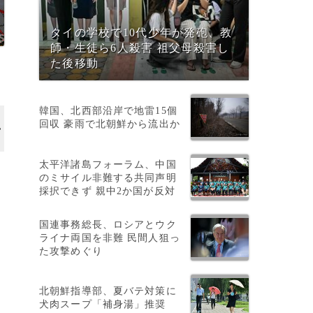
タイの学校で10代少年が発砲、教
師・生徒ら6人殺害 祖父母殺害し
た後移動
韓国、北西部沿岸で地雷15個
回収 豪雨で北朝鮮から流出か
太平洋諸島フォーラム、中国
のミサイル非難する共同声明
採択できず 親中2か国が反対
国連事務総長、ロシアとウク
ライナ両国を非難 民間人狙っ
た攻撃めぐり
北朝鮮指導部、夏バテ対策に
犬肉スープ「補身湯」推奨