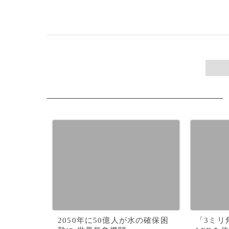
2050年に50億人が水の確保困
「3ミリ