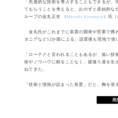
「先進的な技術を導入することもできるが、
てもらうことを考えると、おのずと原始的な
ループの金丸正史 （
）氏（
Masashi Kanemaru
金丸氏がこれまでに装置の開発や営業で携わ
タニアなど12か国に上る。設置後も現地で使
「ローテクと言われることもあるが、低い技
術やノウハウに頼ることなく、緩速ろ過を生
ねてきた。
「技術と情熱が詰まった装置」だと、胸を張
民