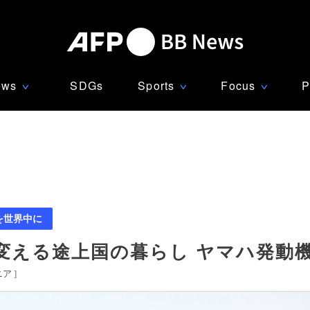
ews
SDGs
Sports
Focus
P
∨
∨
∨
を世界中に
変える途上国の暮らし ヤマハ発動
ニア
]