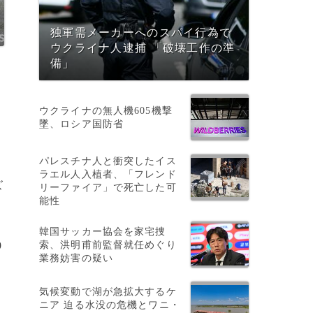
独軍需メーカーへのスパイ行為で
ウクライナ人逮捕 「破壊工作の準
備」
ウクライナの無人機605機撃
墜、ロシア国防省
パレスチナ人と衝突したイス
ラエル人入植者、「フレンド
ズ
リーファイア」で死亡した可
能性
韓国サッカー協会を家宅捜
索、洪明甫前監督就任めぐり
9
業務妨害の疑い
気候変動で湖が急拡大するケ
ニア 迫る水没の危機とワニ・