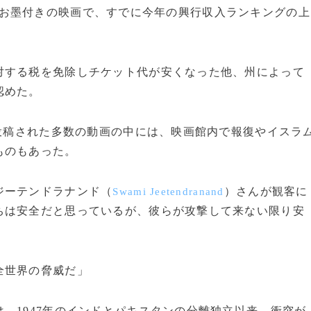
お墨付きの映画で、すでに今年の興行収入ランキングの上
する税を免除しチケット代が安くなった他、州によって
認めた。
投稿された多数の動画の中には、映画館内で報復やイスラ
ものもあった。
ジーテンドラナンド（
）さんが観客に
Swami Jeetendranand
ちは安全だと思っているが、彼らが攻撃して来ない限り安
。
全世界の脅威だ」
、1947年のインドとパキスタンの分離独立以来、衝突が