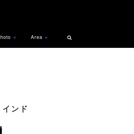
hoto
Area
∨
∨
 インド