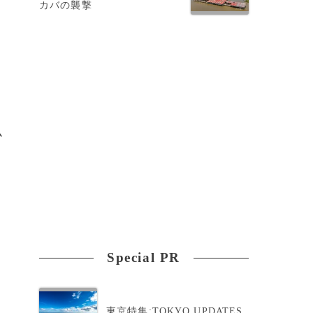
カバの襲撃
ム
Special PR
東京特集:TOKYO UPDATES