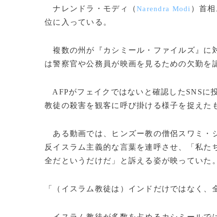
ナレンドラ・モディ（
）首相
Narendra Modi
位に入っている。
複数の州が『カシミール・ファイルズ』に対
は警察官や公務員が映画を見るための欠勤を
AFPがフェイクではないと確認したSNSに
教徒の殺害を観客に呼び掛ける様子を捉えた
ある動画では、ヒンズー教の僧侶スワミ・
反イスラム主義的な言葉を連呼させ、「私た
全だというだけだ」と訴える姿が映っていた
「（イスラム教徒は）インドだけではなく、
イスラム教徒が多数を占めるカシミールでは