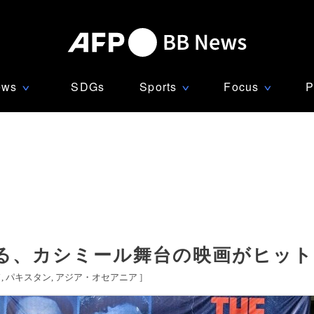
ews
SDGs
Sports
Focus
P
∨
∨
∨
る、カシミール舞台の映画がヒット
ド
パキスタン
アジア・オセアニア
]