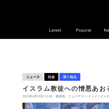
Latest
Popular
N
ニュース
社会
深く知る
イスラム教徒への憎悪あお
2022年4月16日 12:00
発信地：ニューデリー/インド [
イン