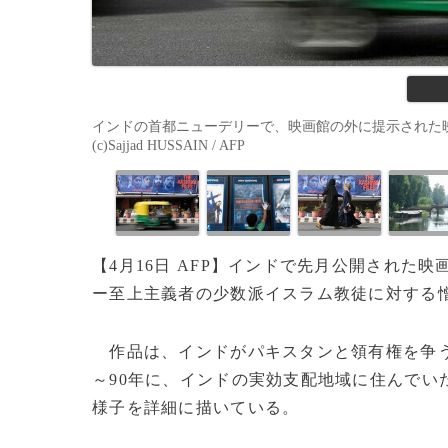
インドの首都ニューデリーで、映画館の外に提示された映画
(c)Sajjad HUSSAIN / AFP
【4月16日 AFP】インドで先月公開された
ー至上主義者の少数派イスラム教徒に対する
作品は、インドがパキスタンと領有権を争
～90年に、インドの実効支配地域に住んでい
様子を詳細に描いている。