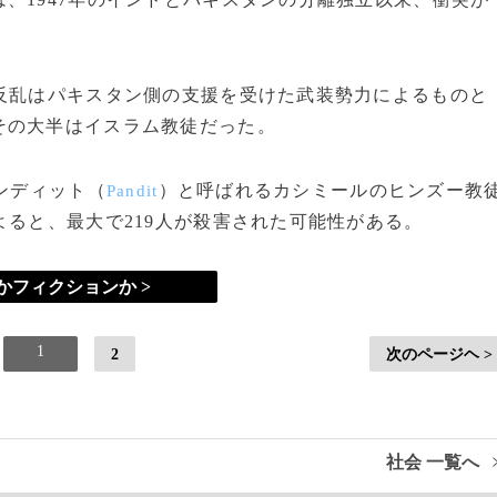
反乱はパキスタン側の支援を受けた武装勢力によるものと
その大半はイスラム教徒だった。
ンディット（
）と呼ばれるカシミールのヒンズー教
Pandit
よると、最大で219人が殺害された可能性がある。
かフィクションか >
1
2
次のページヘ >
社会 一覧へ