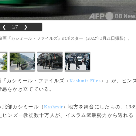
❮
1/7
❯
『カシミール・ファイルズ』のポスター（2022年3月21日撮影）。
映画『カシミール・ファイルズ（
）』が、ヒン
Kashmir Files
憎悪をかき立てている。
う北部カシミール（
）地方を舞台にしたもの。198
Kashmir
たヒンズー教徒数十万人が、イスラム武装勢力から逃れる