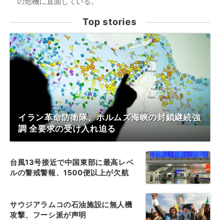
の危機に直面している。
Top stories
イラン革命防衛隊、ホルムズ海峡の封鎖継続強
調 全要求の受け入れ迫る
台風13号接近で中国東部に最高レベ
ルの警戒警報、1500便以上が欠航
サウジアラムコの石油施設に無人機
攻撃、フーシ派が声明