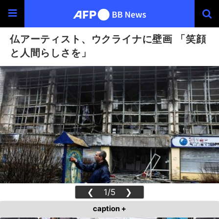
仏アーティスト、ウクライナに壁画 「笑顔
と人間らしさを」
❮
1/5
❯
caption +