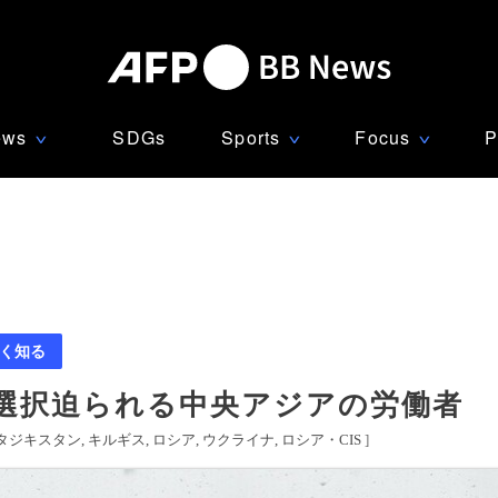
ews
SDGs
Sports
Focus
P
∨
∨
∨
く知る
選択迫られる中央アジアの労働者
タジキスタン
キルギス
ロシア
ウクライナ
ロシア・CIS
]