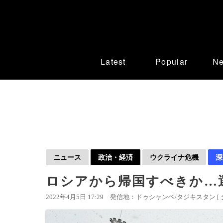
Latest
Popular
N
ニュース
政治・経済
ウクライナ危機
深
ロシアから帰国すべきか…
2022年4月5日 17:29
発信地：ドゥシャンベ/タジキスタン [