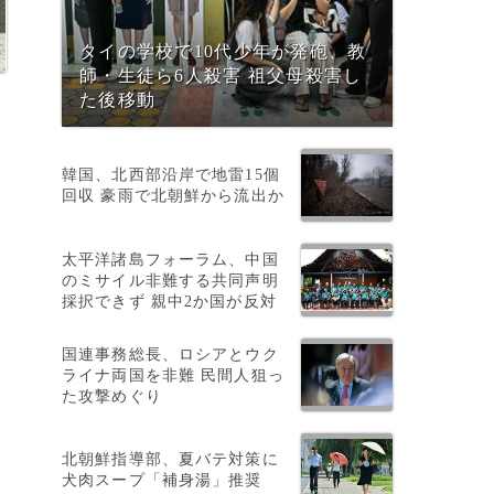
タイの学校で10代少年が発砲、教
師・生徒ら6人殺害 祖父母殺害し
た後移動
韓国、北西部沿岸で地雷15個
回収 豪雨で北朝鮮から流出か
太平洋諸島フォーラム、中国
のミサイル非難する共同声明
採択できず 親中2か国が反対
国連事務総長、ロシアとウク
ライナ両国を非難 民間人狙っ
た攻撃めぐり
発
北朝鮮指導部、夏バテ対策に
犬肉スープ「補身湯」推奨