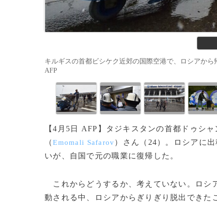
キルギスの首都ビシケク近郊の国際空港で、ロシアから帰国した男性
AFP
【4月5日 AFP】タジキスタンの首都ドゥ
（
）さん（24）。ロシアに
Emomali Safarov
いが、自国で元の職業に復帰した。
これからどうするか、考えていない。ロシア
動される中、ロシアからぎりぎり脱出できた