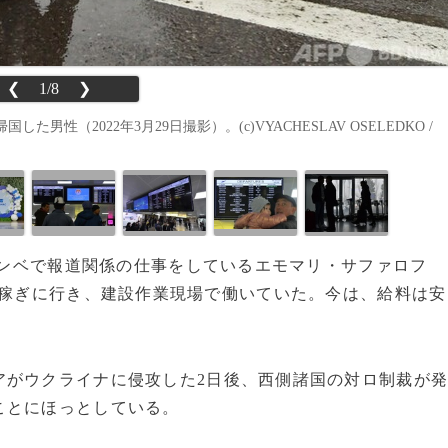
❮
1/8
❯
（2022年3月29日撮影）。(c)VYACHESLAV OSELEDKO /
シャンベで報道関係の仕事をしているエモマリ・サファロフ
出稼ぎに行き、建設作業現場で働いていた。今は、給料は安
がウクライナに侵攻した2日後、西側諸国の対ロ制裁が
ことにほっとしている。