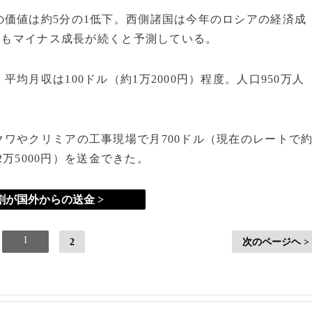
価値は約5分の1低下。西側諸国は今年のロシアの経済成
3年もマイナス成長が続くと予測している。
月収は100ドル（約1万2000円）程度。人口950万人
ワやクリミアの工事現場で月700ドル（現在のレートで
2万5000円）を送金できた。
8割が国外からの送金 >
1
2
次のページヘ >