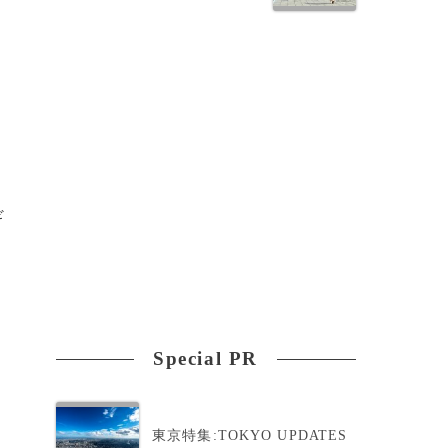
ギ
Special PR
東京特集:TOKYO UPDATES