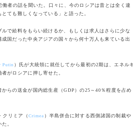
労働者の話を聞いた。口々に、今のロシアは昔とは全く違
もとても難しくなっている」と語った。
ルで給料をもらい続けるか、もしくは求人はさらに少な
構成国だった中央アジアの国々から何十万人も来ている出
）氏が大統領に就任してから最初の2期は、エネル
r Putin
働者がロシアに押し寄せた。
らの送金が国内総生産（GDP）の25～40％程度を占め
・クリミア（
）半島併合に対する西側諸国の制裁や
Crimea
いた。