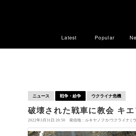
Latest
Popular
N
ニュース
戦争・紛争
ウクライナ危機
破壊された戦車に教会 キ
2022年3月31日 20:50
発信地：ルキヤノフカ/ウクライナ [