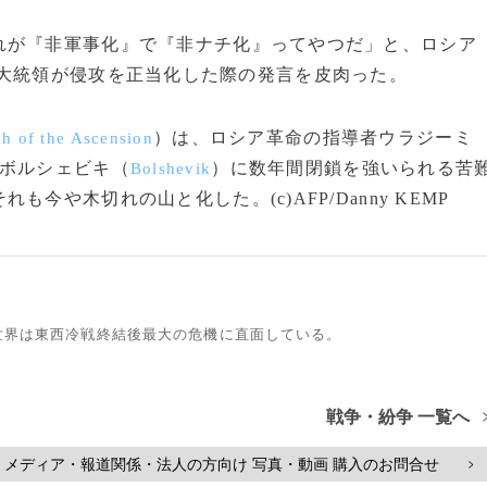
が『非軍事化』で『非ナチ化』ってやつだ」と、ロシア
大統領が侵攻を正当化した際の発言を皮肉った。
）は、ロシア革命の指導者ウラジーミ
h of the Ascension
ボルシェビキ（
）に数年間閉鎖を強いられる苦
Bolshevik
や木切れの山と化した。(c)AFP/Danny KEMP
世界は東西冷戦終結後最大の危機に直面している。
戦争・紛争 一覧へ
メディア・報道関係・法人の方向け 写真・動画 購入のお問合せ
>