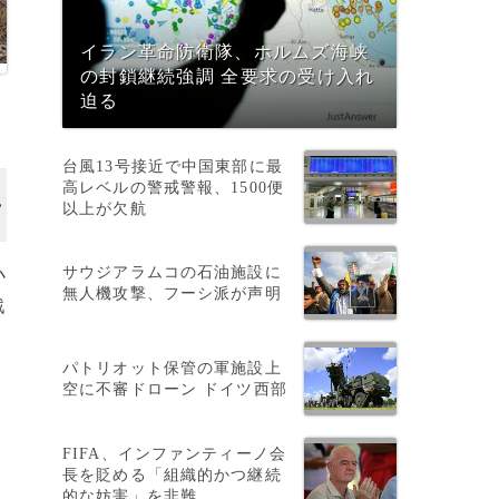
イラン革命防衛隊、ホルムズ海峡
の封鎖継続強調 全要求の受け入れ
迫る
台風13号接近で中国東部に最
高レベルの警戒警報、1500便
以上が欠航
サウジアラムコの石油施設に
小
無人機攻撃、フーシ派が声明
戦
パトリオット保管の軍施設上
空に不審ドローン ドイツ西部
FIFA、インファンティーノ会
長を貶める「組織的かつ継続
的な妨害」を非難