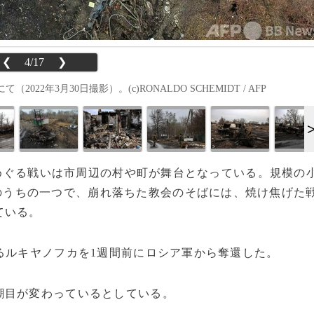
❮
4/17
❯
年3月30日撮影）。(c)RONALDO SCHEMIDT / AFP
フをめぐる戦いは市周辺の村や町が舞台となっている。規模の
のうちの一つで、崩れ落ちた教会のそばには、焼け焦げた
ている。
るルキヤノフカを1週間前にロシア軍から奪還した。
目が変わっているとしている。