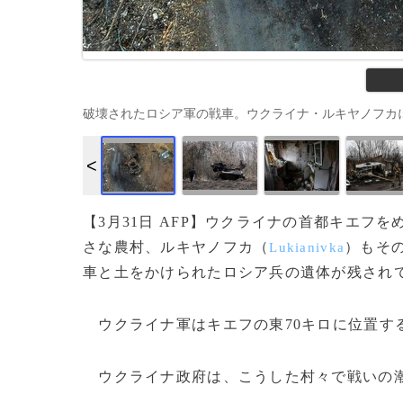
破壊されたロシア軍の戦車。ウクライナ・ルキヤノフカにて（2022
【3月31日 AFP】ウクライナの首都キエ
さな農村、ルキヤノフカ（
）もそ
Lukianivka
車と土をかけられたロシア兵の遺体が残され
ウクライナ軍はキエフの東70キロに位置す
ウクライナ政府は、こうした村々で戦いの潮