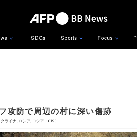
ews
SDGs
Sports
Focus
P
∨
∨
∨
エフ攻防で周辺の村に深い傷跡
ウクライナ
ロシア
ロシア・CIS
]