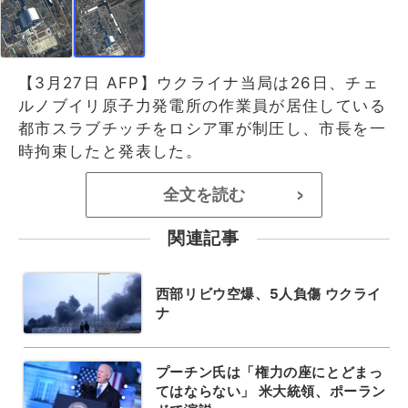
【3月27日 AFP】ウクライナ当局は26日、チェ
ルノブイリ原子力発電所の作業員が居住している
都市スラブチッチをロシア軍が制圧し、市長を一
時拘束したと発表した。
全文を読む
>
関連記事
西部リビウ空爆、5人負傷 ウクライ
ナ
プーチン氏は「権力の座にとどまっ
てはならない」 米大統領、ポーラン