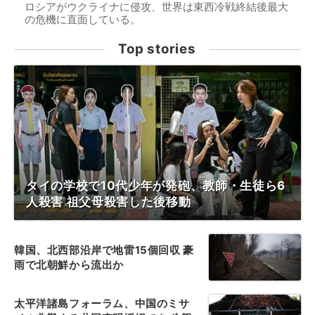
ロシアがウクライナに侵攻、世界は東西冷戦終結後最大
の危機に直面している。
Top stories
タイの学校で10代少年が発砲、教師・生徒ら6
人殺害 祖父母殺害した後移動
韓国、北西部沿岸で地雷15個回収 豪
雨で北朝鮮から流出か
太平洋諸島フォーラム、中国のミサ