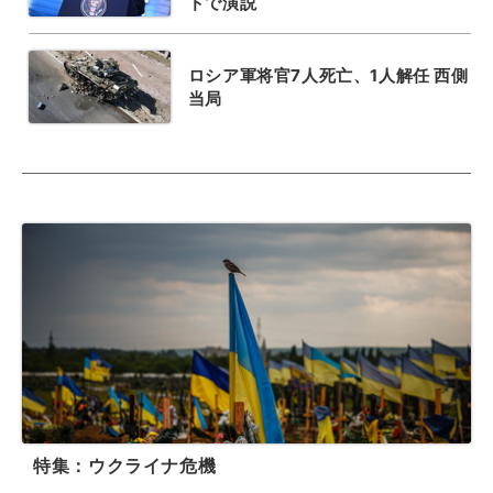
ドで演説
ロシア軍将官7人死亡、1人解任 西側
当局
特集：ウクライナ危機