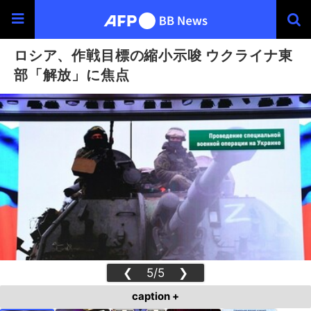
ロシア、作戦目標の縮小示唆 ウクライナ東
部「解放」に焦点
❮
5/5
❯
caption +