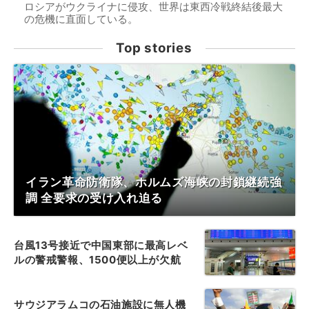
ロシアがウクライナに侵攻、世界は東西冷戦終結後最大
の危機に直面している。
Top stories
イラン革命防衛隊、ホルムズ海峡の封鎖継続強
調 全要求の受け入れ迫る
台風13号接近で中国東部に最高レベ
ルの警戒警報、1500便以上が欠航
サウジアラムコの石油施設に無人機