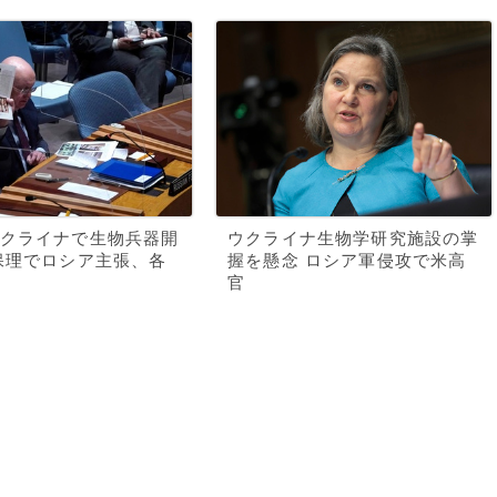
クライナで生物兵器開
ウクライナ生物学研究施設の掌
保理でロシア主張、各
握を懸念 ロシア軍侵攻で米高
官