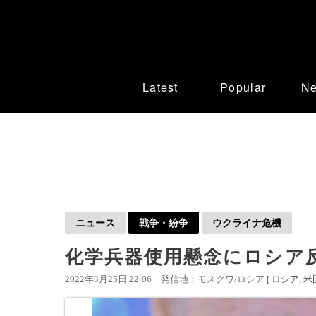
Latest
Popular
N
ニュース
戦争・紛争
ウクライナ危機
化学兵器使用懸念にロシア
2022年3月25日 22:06
発信地：モスクワ/ロシア [
ロシア
米