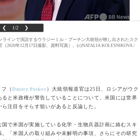
❮
1/2
❯
ンラインで演説するウラジーミル・プーチン大統領が映し出されたスク
12月17日撮影、資料写真）。(c)NATALIA KOLESNIKOVA /
コフ（
）大統領報道官は25日、ロシアがウク
Dmitry Peskov
あると米政権が警告していることについて、米国には世界
から注目をそらす狙いがあると反論した。
国で米国が実施している化学・生物兵器計画に絡むスキ
張。「米国人の取り組みや未解明の事項、さらにその研究