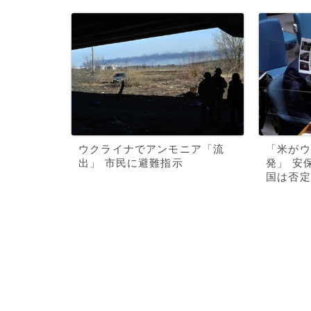
ウクライナでアンモニア「流
「米がウ
出」 市民に避難指示
発」 安
国は否定