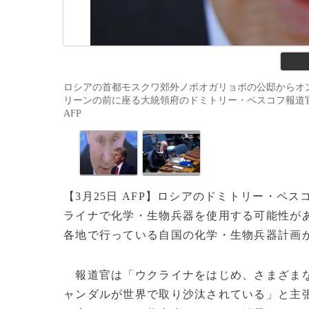
ロシアの首都モスクワ郊外ノボオガリョボの公邸からオ
リーンの前に座る大統領府のドミトリー・ペスコフ報道官（2020年
AFP
【3月25日 AFP】ロシアのドミトリー・ペス
ライナで化学・生物兵器を使用する可能性が
各地で行っている自国の化学・生物兵器計画
報道官は「ウクライナをはじめ、さまざまな
ャンダルが世界で取り沙汰されている」と主