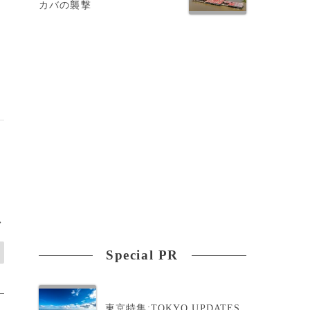
カバの襲撃
>
Special PR
東京特集:TOKYO UPDATES