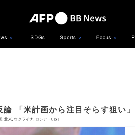
ews
SDGs
Sports
Focus
P
∨
∨
∨
反論 「米計画から注目そらす狙い
国
北米
ウクライナ
ロシア・CIS
]