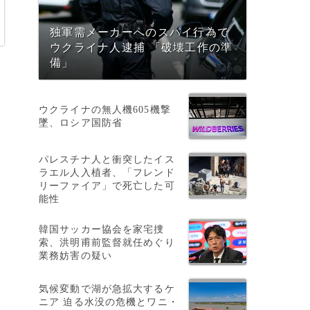
独軍需メーカーへのスパイ行為で
ウクライナ人逮捕 「破壊工作の準
備」
ウクライナの無人機605機撃
墜、ロシア国防省
パレスチナ人と衝突したイス
ラエル人入植者、「フレンド
リーファイア」で死亡した可
能性
韓国サッカー協会を家宅捜
索、洪明甫前監督就任めぐり
業務妨害の疑い
気候変動で湖が急拡大するケ
ニア 迫る水没の危機とワニ・