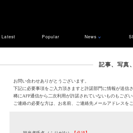
Latest
Popular
News
S
∨
記事、写真
お問い合わせありがとうございます。
下記に必要事項をご入力頂きますと許諾部門に情報が送信
稀にAFP通信から二次利用が許諾されていないものもござ
ご連絡の必要な方は、お名前、ご連絡先メールアドレスを