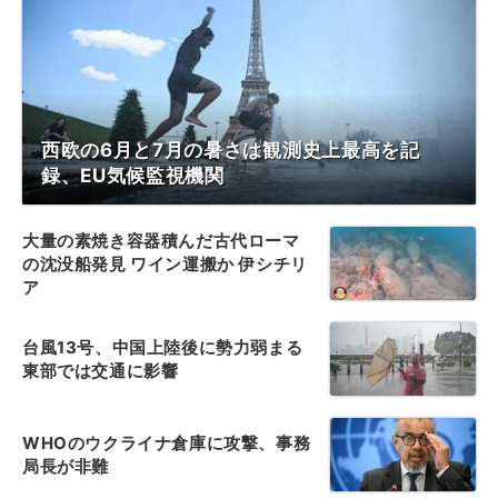
西欧の6月と7月の暑さは観測史上最高を記
録、EU気候監視機関
大量の素焼き容器積んだ古代ローマ
の沈没船発見 ワイン運搬か 伊シチリ
ア
台風13号、中国上陸後に勢力弱まる
東部では交通に影響
WHOのウクライナ倉庫に攻撃、事務
局長が非難