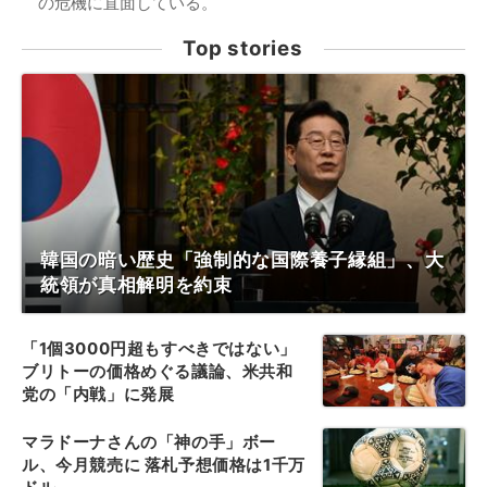
の危機に直面している。
Top stories
韓国の暗い歴史「強制的な国際養子縁組」、大
統領が真相解明を約束
「1個3000円超もすべきではない」
ブリトーの価格めぐる議論、米共和
党の「内戦」に発展
マラドーナさんの「神の手」ボー
ル、今月競売に 落札予想価格は1千万