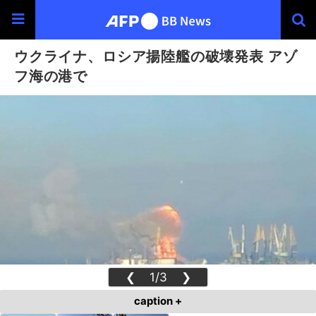
ウクライナ、ロシア揚陸艦の破壊発表 アゾ
フ海の港で
❮
1/3
❯
caption +