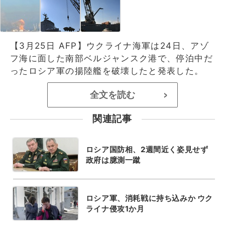
【3月25日 AFP】ウクライナ海軍は24日、アゾ
フ海に面した南部ベルジャンスク港で、停泊中だ
ったロシア軍の揚陸艦を破壊したと発表した。
全文を読む
>
関連記事
ロシア国防相、2週間近く姿見せず
政府は臆測一蹴
ロシア軍、消耗戦に持ち込みか ウク
ライナ侵攻1か月