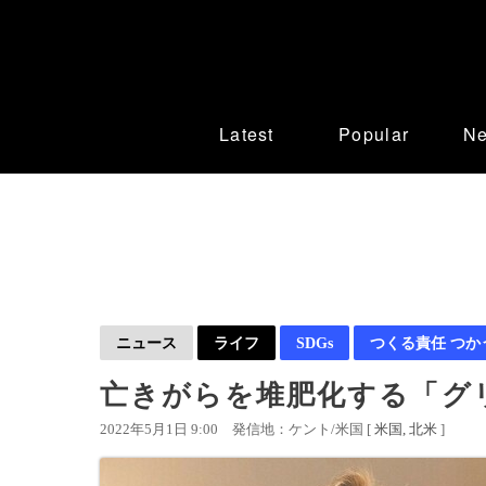
Latest
Popular
N
ニュース
ライフ
SDGs
つくる責任 つか
亡きがらを堆肥化する「グ
2022年5月1日 9:00
発信地：ケント/米国 [
米国
北米
]