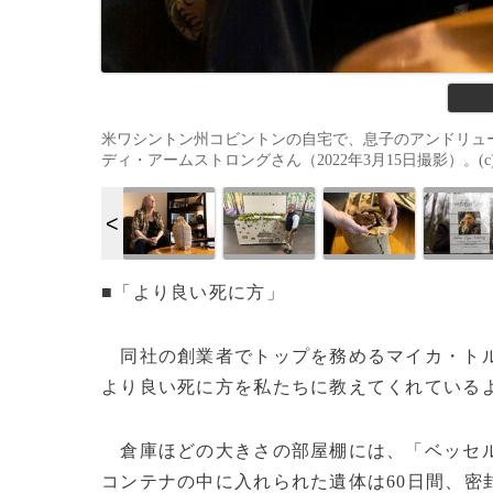
米ワシントン州コビントンの自宅で、息子のアンドリュ
ディ・アームストロングさん（2022年3月15日撮影）。(c)Jason
■「より良い死に方」
同社の創業者でトップを務めるマイカ・ト
より良い死に方を私たちに教えてくれている
倉庫ほどの大きさの部屋棚には、「ベッセル
コンテナの中に入れられた遺体は60日間、密