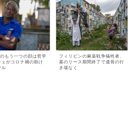
のもう一つの顔は哲学
フィリピンの麻薬戦争犠牲者、
チェがコロナ禍の助け
墓のリース期間終了で遺骨の行
ジル
き場なく