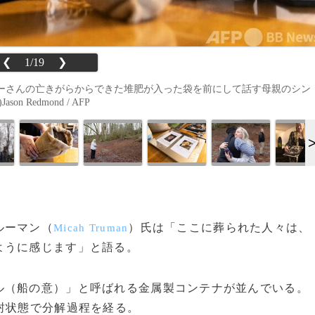
❮
1/19
❯
ーさんの亡きがらからできた堆肥が入った袋を前にして話す母親のシン
 Redmond / AFP
ルーマン（
）氏は「ここに葬られた人々は、
Micah Truman
ように感じます」と語る。
（船の意）」と呼ばれる金属製コンテナが並んでいる。
封状態で分解過程を経る。