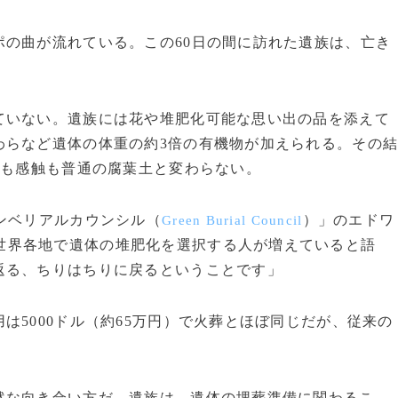
の曲が流れている。この60日の間に訪れた遺族は、亡き
いない。遺族には花や堆肥化可能な思い出の品を添えて
わらなど遺体の体重の約3倍の有機物が加えられる。その
目も感触も普通の腐葉土と変わらない。
ンベリアルカウンシル（
）」のエドワ
Green Burial Council
世界各地で遺体の堆肥化を選択する人が増えていると語
返る、ちりはちりに戻るということです」
5000ドル（約65万円）で火葬とほぼ同じだが、従来の
然な向き合い方だ。遺族は、遺体の埋葬準備に関わるこ