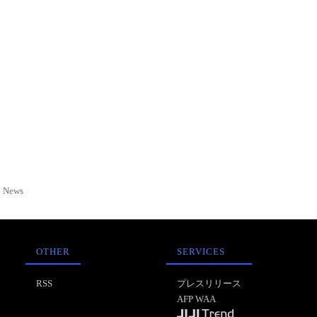
News
OTHER
SERVICES
RSS
プレスリリース
AFP WAA