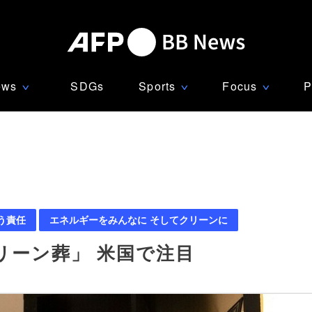
ews
SDGs
Sports
Focus
P
∨
∨
∨
う責任
エネルギーをみんなに そしてクリーンに
リーン葬」 米国で注目