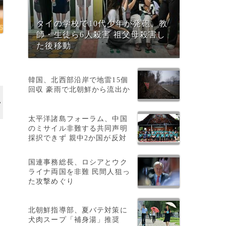
タイの学校で10代少年が発砲、教
師・生徒ら6人殺害 祖父母殺害し
た後移動
韓国、北西部沿岸で地雷15個
回収 豪雨で北朝鮮から流出か
太平洋諸島フォーラム、中国
のミサイル非難する共同声明
採択できず 親中2か国が反対
国連事務総長、ロシアとウク
ライナ両国を非難 民間人狙っ
た攻撃めぐり
北朝鮮指導部、夏バテ対策に
犬肉スープ「補身湯」推奨