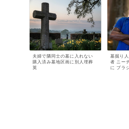
夫婦で隣同士の墓に入れない
墓掘り人
購入済み墓地区画に別人埋葬
者 ニー
英
に ブラ