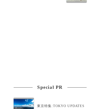
結
Special PR
東京特集:TOKYO UPDATES