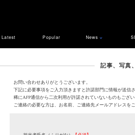
Latest
Popular
News
S
∨
記事、写真
お問い合わせありがとうございます。
下記に必要事項をご入力頂きますと許諾部門に情報が送信
稀にAFP通信から二次利用が許諾されていないものもござ
ご連絡の必要な方は、お名前、ご連絡先メールアドレスを