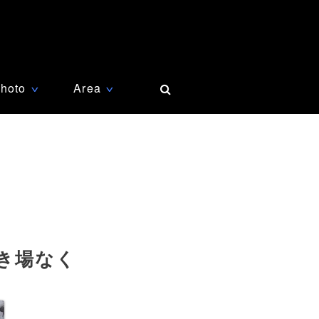
hoto
Area
∨
∨
き場なく