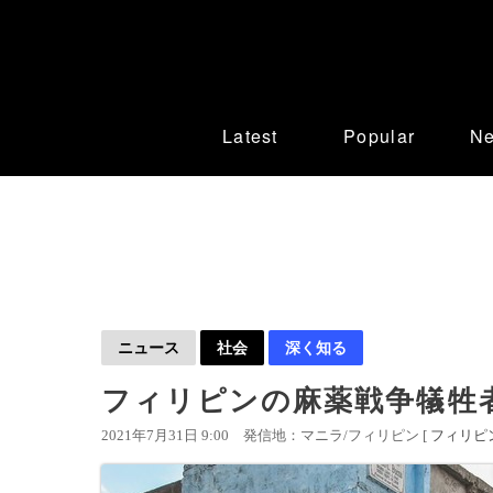
Latest
Popular
N
ニュース
社会
深く知る
フィリピンの麻薬戦争犠牲
2021年7月31日 9:00
発信地：マニラ/フィリピン [
フィリピ