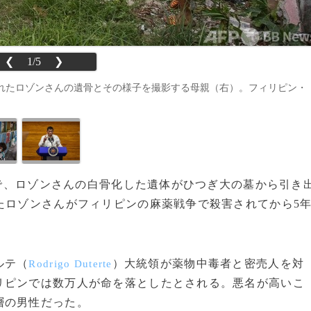
❮
1/5
❯
れたロゾンさんの遺骨とその様子を撮影する母親（右）。フィリピン・
墓地で、ロゾンさんの白骨化した遺体がひつぎ大の墓から引き
たロゾンさんがフィリピンの麻薬戦争で殺害されてから5
ルテ（
）大統領が薬物中毒者と密売人を対
Rodrigo Duterte
リピンでは数万人が命を落としたとされる。悪名が高いこ
層の男性だった。