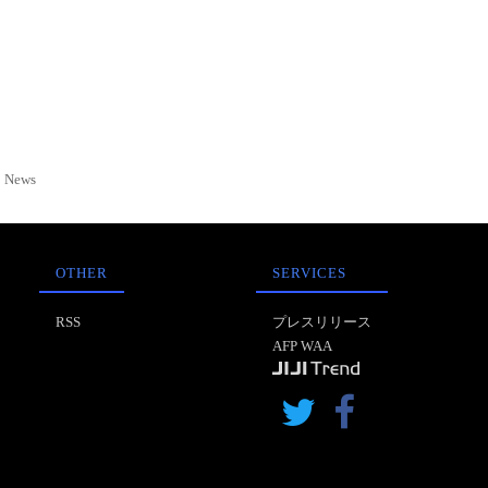
News
OTHER
SERVICES
RSS
プレスリリース
AFP WAA