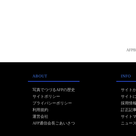
AFP
ABOUT
INFO
写真でつづるAFPの歴史
サイト
サイトポリシー
サイト
プライバシーポリシー
採用情
利用規約
訂正記
運営会社
サイト
AFP通信会長ごあいさつ
ニュー