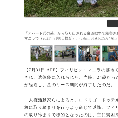
「アパート式の墓」から取り出される麻薬戦争で殺害さ
マニラで（2021年7月8日撮影）。(c)Jam STA ROSA / AFP
【7月31日 AFP】フィリピン・マニラの
され、遺体袋に入れられた。当時、24歳だっ
が経過し、墓のリース期間が終了したのだ。
人権活動家らによると、ロドリゴ・ドゥテ
象に取り締まりを行うよう命じて以降、フィ
の取り締まりで標的となったのは、主に貧困