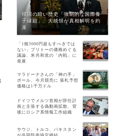
韓国の暗い歴史「強制的な国際養
子縁組」、大統領が真相解明を約
束
「1個3000円超もすべきでは
ない」ブリトーの価格めぐる
議論、米共和党の「内戦」に
発展
マラドーナさんの「神の手」
ボール、今月競売に 落札予想
出
価格は1千万ドル
年
ドイツでメルツ首相が辞任計
画と主張する偽動画拡散、背
後にロシア系情報工作組織
サウジ、トルコ、パキスタン
が共同防衛協定締結