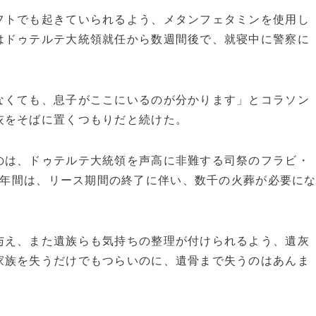
トでも起きていられるよう、メタンフェタミンを使用し
はドゥテルテ大統領就任から数週間後で、就寝中に警察に
なくても、息子がここにいるのが分かります」とコラソン
灰をそばに置くつもりだと続けた。
は、ドゥテルテ大統領を声高に非難する司祭のフラビ・
年間は、リース期間の終了に伴い、数千の火葬が必要に
え、また遺族らも気持ちの整理が付けられるよう、遺灰
家族を失うだけでもつらいのに、遺骨まで失うのはあんま