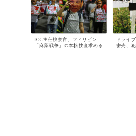
ICC主任検察官、フィリピン
ドライブ
「麻薬戦争」の本格捜査求める
密売、犯