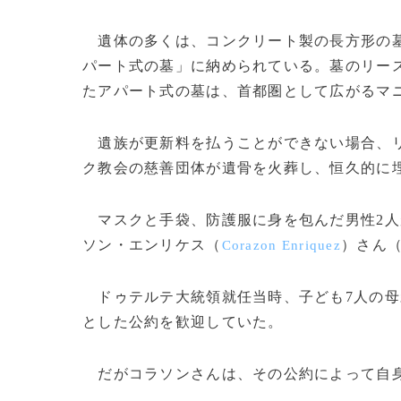
遺体の多くは、コンクリート製の長方形の墓
パート式の墓」に納められている。墓のリース
たアパート式の墓は、首都圏として広がるマ
遺族が更新料を払うことができない場合、リ
ク教会の慈善団体が遺骨を火葬し、恒久的に
マスクと手袋、防護服に身を包んだ男性2人
ソン・エンリケス（
）さん（
Corazon Enriquez
ドゥテルテ大統領就任当時、子ども7人の母
とした公約を歓迎していた。
だがコラソンさんは、その公約によって自身