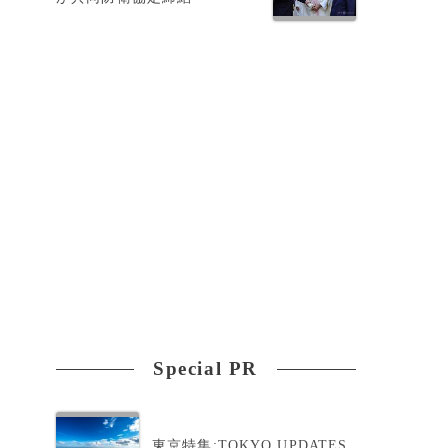
ラ
る
Special PR
東京特集:TOKYO UPDATES