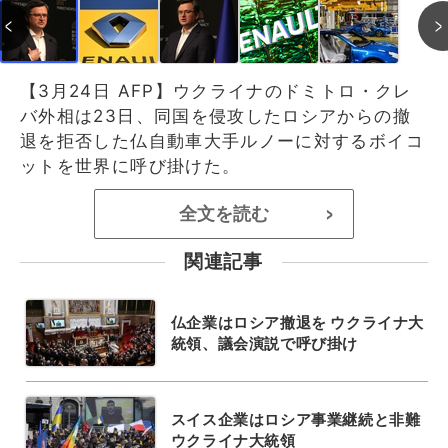
【3月24日 AFP】ウクライナのドミトロ・クレ
バ外相は23日、同国を侵攻したロシアからの撤
退を拒否した仏自動車大手ルノーに対するボイコ
ットを世界に呼び掛けた。
全文を読む
>
関連記事
仏企業はロシア撤退を ウクライナ大
統領、議会演説で呼び掛け
スイス企業はロシア事業継続と非難
ウクライナ大統領