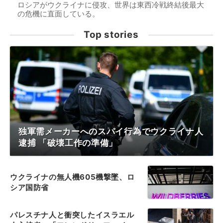
ロシアがウクライナに侵攻、世界は東西冷戦終結後最大
の危機に直面している。
Top stories
独軍需メーカーへのスパイ行為でウクライナ人
逮捕 「破壊工作の準備」
ウクライナの無人機605機撃墜、ロ
シア国防省
パレスチナ人と衝突したイスラエル