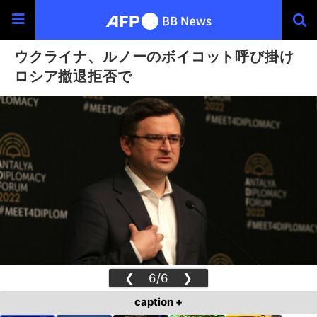
ウクライナ、ルノーのボイコット呼び掛け
ロシア撤退拒否で
❮
6/6
❯
caption +