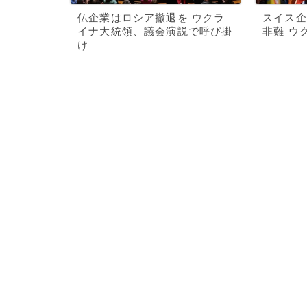
仏企業はロシア撤退を ウクラ
スイス企
イナ大統領、議会演説で呼び掛
非難 ウ
け