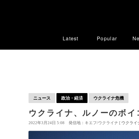
Latest
Popular
N
ニュース
政治・経済
ウクライナ危機
ウクライナ、ルノーのボイ
2022年3月24日 5:08
発信地：キエフ/ウクライナ [
ウクライ