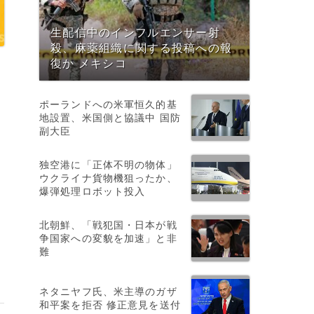
生配信中のインフルエンサー射
殺、麻薬組織に関する投稿への報
復か メキシコ
ポーランドへの米軍恒久的基
地設置、米国側と協議中 国防
副大臣
独空港に「正体不明の物体」
ウクライナ貨物機狙ったか、
爆弾処理ロボット投入
北朝鮮、「戦犯国・日本が戦
争国家への変貌を加速」と非
難
ネタニヤフ氏、米主導のガザ
和平案を拒否 修正意見を送付