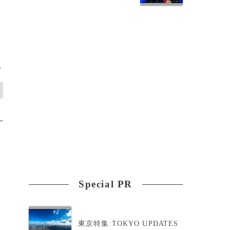
>
Special PR
東京特集:TOKYO UPDATES