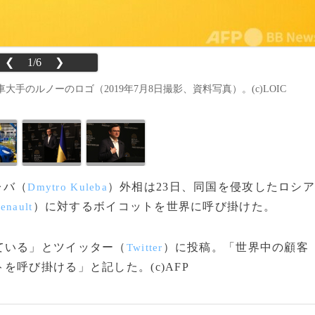
❮
1/6
❯
のルノーのロゴ（2019年7月8日撮影、資料写真）。(c)LOIC
レバ（
）外相は23日、同国を侵攻したロシア
Dmytro Kuleba
）に対するボイコットを世界に呼び掛けた。
enault
ている」とツイッター（
）に投稿。「世界中の顧客
Twitter
呼び掛ける」と記した。(c)AFP