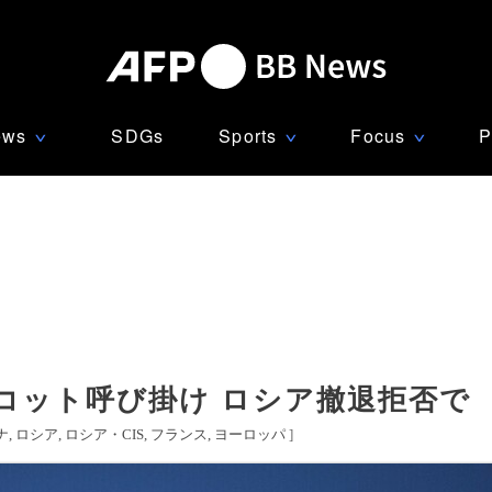
ews
SDGs
Sports
Focus
P
∨
∨
∨
コット呼び掛け ロシア撤退拒否で
ナ
ロシア
ロシア・CIS
フランス
ヨーロッパ
]