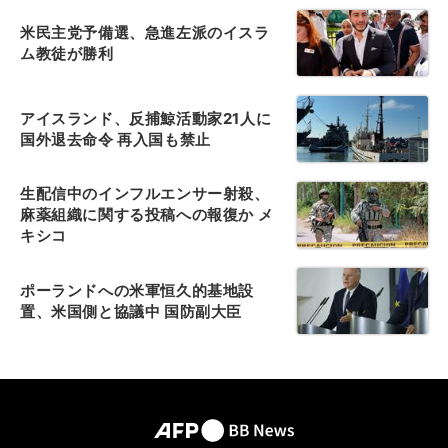
米民主党予備選、急進左派のイスラ
ム教徒が勝利
アイスランド、反捕鯨活動家21人に
国外退去命令 再入国も禁止
生配信中のインフルエンサー射殺、
麻薬組織に関する投稿への報復か メ
キシコ
ポーランドへの米軍恒久的基地設
置、米国側と協議中 国防副大臣