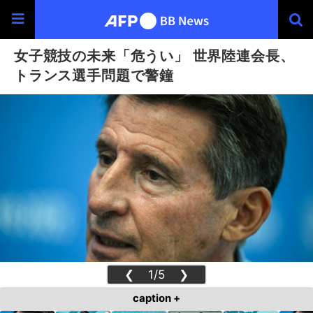
女子競技の未来「危うい」 世界陸連会長、
トランス選手問題で警鐘
❮
1/5
❯
caption +