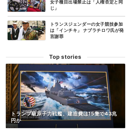
女子種目出場禁止は「人権否定と同
じ」
トランスジェンダーの女子競技参加
は「インチキ」 ナブラチロワ氏が発
言謝罪
Top stories
トランプ級原子力戦艦、建造費は15隻で43兆
円か