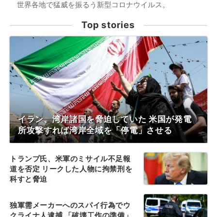
世界各地で猛威を振るう新型コロナウイルス。
Top stories
イラン、湾岸諸国を脅迫していた 米国が発電
所攻撃すれば湾岸全域を「停電」させる
トランプ氏、米軍のミサイル不足報
道を否定 リークした人物に拘禁刑を
科すと脅迫
独軍需メーカーへのスパイ行為でウ
クライナ人逮捕 「破壊工作の準備」