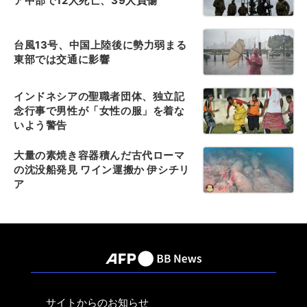
ア中部で12人死亡、39人負傷
台風13号、中国上陸後に勢力弱まる
東部では交通に影響
インドネシアの聖職者団体、独立記
念行事で男性が「女性の服」を着な
いよう警告
大量の素焼き容器積んだ古代ローマ
の沈没船発見 ワイン運搬か 伊シチリ
ア
サイトからのお知らせ