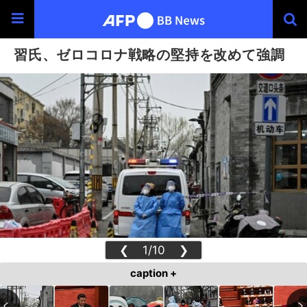
習氏、ゼロコロナ戦略の堅持を改めて強調
❮
1/10
❯
caption +