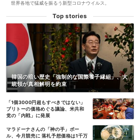
世界各地で猛威を振るう新型コロナウイルス。
Top stories
韓国の暗い歴史「強制的な国際養子縁組」、大
統領が真相解明を約束
「1個3000円超もすべきではない」
ブリトーの価格めぐる議論、米共和
党の「内戦」に発展
マラドーナさんの「神の手」ボー
ル、今月競売に 落札予想価格は1千万