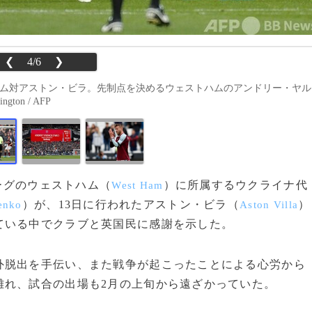
❮
4/6
❯
トハム対アストン・ビラ。先制点を決めるウェストハムのアンドリー・ヤル
on / AFP
リーグのウェストハム（
）に所属するウクライナ代
West Ham
）が、13日に行われたアストン・ビラ（
）
enko
Aston Villa
ている中でクラブと英国民に感謝を示した。
脱出を手伝い、また戦争が起こったことによる心労から
離れ、試合の出場も2月の上旬から遠ざかっていた。