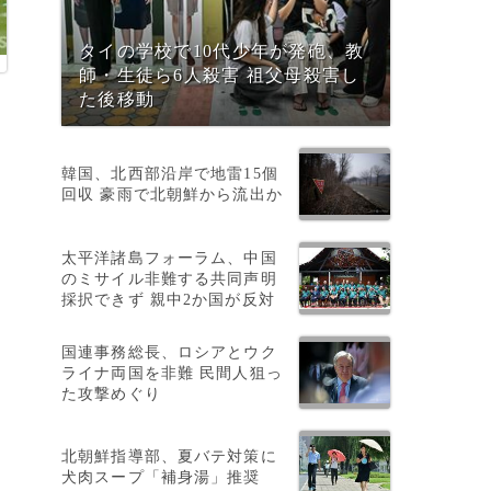
タイの学校で10代少年が発砲、教
師・生徒ら6人殺害 祖父母殺害し
た後移動
韓国、北西部沿岸で地雷15個
回収 豪雨で北朝鮮から流出か
太平洋諸島フォーラム、中国
のミサイル非難する共同声明
採択できず 親中2か国が反対
国連事務総長、ロシアとウク
ライナ両国を非難 民間人狙っ
た攻撃めぐり
北朝鮮指導部、夏バテ対策に
犬肉スープ「補身湯」推奨