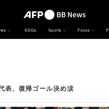
ews
SDGs
Sports
Focus
P
∨
∨
∨
代表、復帰ゴール決め涙