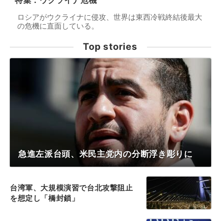
特集：ウクライナ危機
ロシアがウクライナに侵攻、世界は東西冷戦終結後最大
の危機に直面している。
Top stories
急進左派台頭、米民主党内の分断浮き彫りに
台湾軍、大規模演習で台北攻撃阻止
を想定し「橋封鎖」