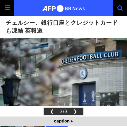
チェルシー、銀行口座とクレジットカード
も凍結 英報道
❮
3/3
❯
caption +