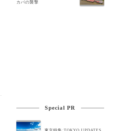
カバの襲撃
Special PR
東京特集:TOKYO UPDATES