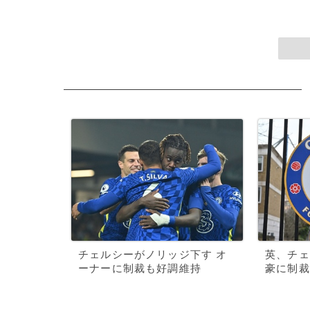
チェルシーがノリッジ下す オ
英、チェ
ーナーに制裁も好調維持
豪に制裁