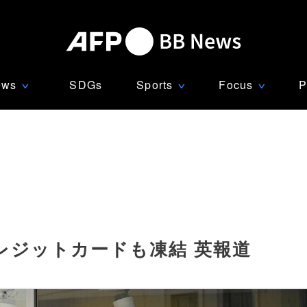
ews
SDGs
Sports
Focus
P
∨
∨
∨
レジットカードも凍結 英報道