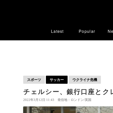
Latest
Popular
N
スポーツ
サッカー
ウクライナ危機
チェルシー、銀行口座とク
2022年3月12日 11:43
発信地：ロンドン/英国