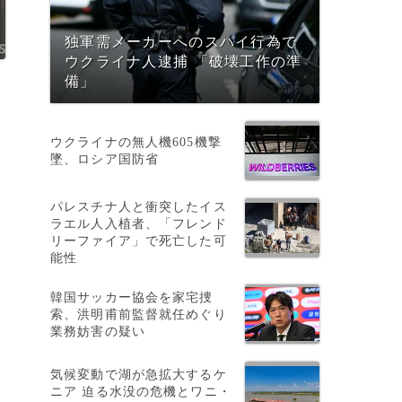
独軍需メーカーへのスパイ行為で
ウクライナ人逮捕 「破壊工作の準
備」
ウクライナの無人機605機撃
墜、ロシア国防省
パレスチナ人と衝突したイス
ラエル人入植者、「フレンド
リーファイア」で死亡した可
能性
韓国サッカー協会を家宅捜
索、洪明甫前監督就任めぐり
業務妨害の疑い
気候変動で湖が急拡大するケ
ニア 迫る水没の危機とワニ・