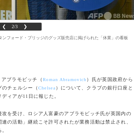
❮
2/3
❯
タンフォード・ブリッジのグッズ販売店に掲げられた「休業」の看板
ン・アブラモビッチ（
）氏が英国政府から
Roman Abramovich
グのチェルシー（
）について、クラブの銀行口座と
Chelsea
ディアが11日に報じた。
攻を受け、ロシア人富豪のアブラモビッチ氏が英国内の
関連の活動」継続こそ許可されたが業務活動は禁止され、
る。