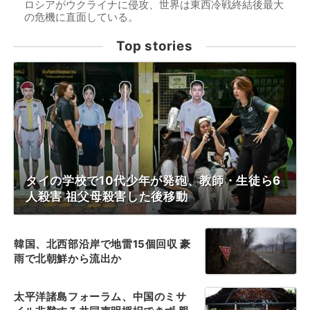
ロシアがウクライナに侵攻、世界は東西冷戦終結後最大
の危機に直面している。
Top stories
タイの学校で10代少年が発砲、教師・生徒ら6
人殺害 祖父母殺害した後移動
韓国、北西部沿岸で地雷15個回収 豪
雨で北朝鮮から流出か
太平洋諸島フォーラム、中国のミサ