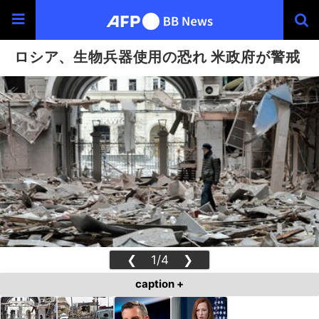
ロシア、生物兵器使用の恐れ 米政府が警戒
❮
1/4
❯
caption +