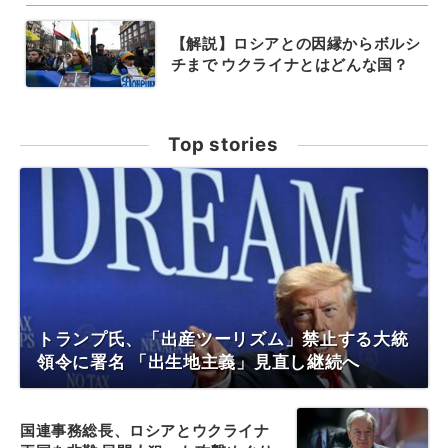
【解説】ロシアとの因縁からボルシ
チまで ウクライナとはどんな国？
Top stories
トランプ氏、「出産ツーリズム」禁止する大統
領令に署名 「出生地主義」見直し継続へ
国連事務総長、ロシアとウクライナ