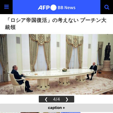
「ロシア帝国復活」の考えない プーチン大
統領
❮
4/4
❯
caption +