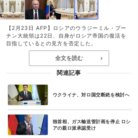
【2月23日 AFP】ロシアのウラジーミル・プー
チン大統領は22日、自身がロシア帝国の復活を
目指しているとの見方を否定した。
全文を読む
>
関連記事
ウクライナ、対ロ国交断絶を検討へ
独首相、ガス輸送管計画を停止 ロシ
アの親ロ派承認受け