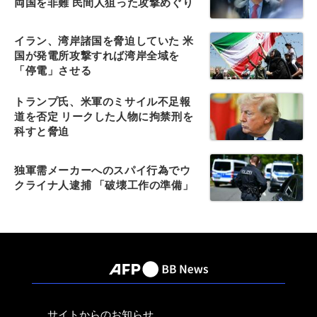
両国を非難 民間人狙った攻撃めぐり
イラン、湾岸諸国を脅迫していた 米
国が発電所攻撃すれば湾岸全域を
「停電」させる
トランプ氏、米軍のミサイル不足報
道を否定 リークした人物に拘禁刑を
科すと脅迫
独軍需メーカーへのスパイ行為でウ
クライナ人逮捕 「破壊工作の準備」
サイトからのお知らせ