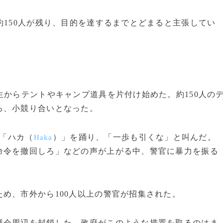
150人が残り、目的を達するまでとどまると主張してい
。
からテントやキャンプ道具を片付け始めた。約150人の
ろ、小競り合いとなった。
「ハカ（
）」を踊り、「一歩も引くな」と叫んだ。
Haka
命令を撤回しろ」などの声が上がる中、警官に暴力を振る
め、市外から100人以上の警官が招集された。
会周辺を封鎖した。政府がこのような措置を取るのはま