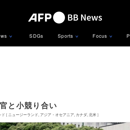
ews
SDGs
Sports
Focus
P
∨
∨
∨
警官と小競り合い
ド [
ニュージーランド
アジア・オセアニア
カナダ
北米
]