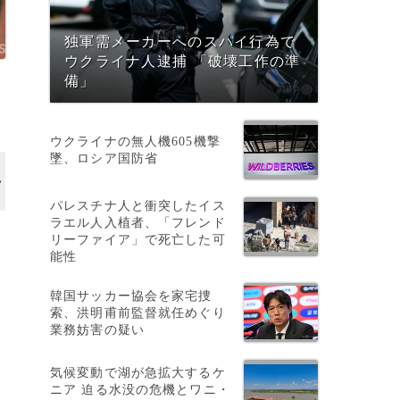
独軍需メーカーへのスパイ行為で
ウクライナ人逮捕 「破壊工作の準
備」
月
ウクライナの無人機605機撃
墜、ロシア国防省
パレスチナ人と衝突したイス
ラエル人入植者、「フレンド
リーファイア」で死亡した可
能性
韓国サッカー協会を家宅捜
索、洪明甫前監督就任めぐり
業務妨害の疑い
気候変動で湖が急拡大するケ
ニア 迫る水没の危機とワニ・