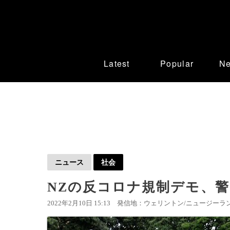
Latest
Popular
N
ニュース
社会
NZの反コロナ規制デモ、
2022年2月10日 15:13
発信地：ウェリントン/ニュージーラン