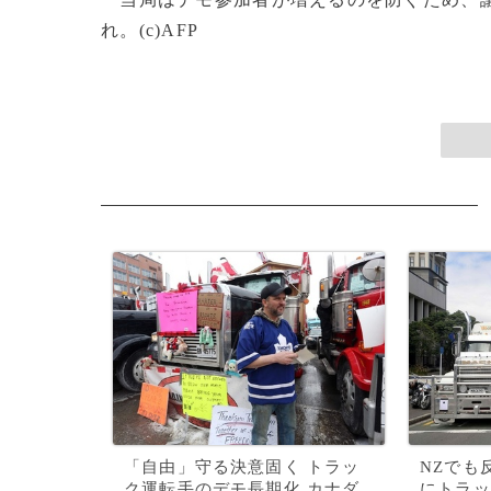
れ。(c)AFP
「自由」守る決意固く トラッ
NZでも
ク運転手のデモ長期化 カナダ
にトラッ