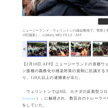
ニュージーランド・ウェリントンの議会敷地で、警察と対
10日撮影）。(c)Marty MELVILLE / AFP
【2月10日 AFP】ニュージーランドの首都
ン接種の義務化や感染対策の規制に抗議する
り、120人以上の逮捕者が出た。
ウェリントンでは8日、カナダの反新型コロ
）」に触発され、数百台のトレーラー
Convoy
をしていた。