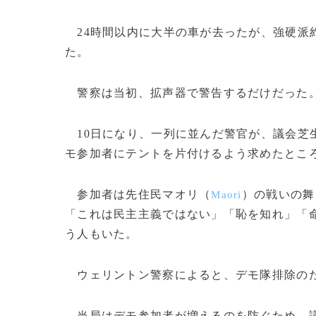
24時間以内に大半の車が去ったが、強硬派約
た。
警察は当初、拡声器で警告するだけだった
10日になり、一列に並んだ警官が、議会芝生
モ参加者にテントを片付けるよう求めたとこ
参加者は先住民マオリ（
）の戦いの舞
Maori
「これは民主主義ではない」「恥を知れ」「
う人もいた。
ウェリントン警察によると、デモ隊排除のた
当局はデモ参加者が増えるのを防ぐため、議