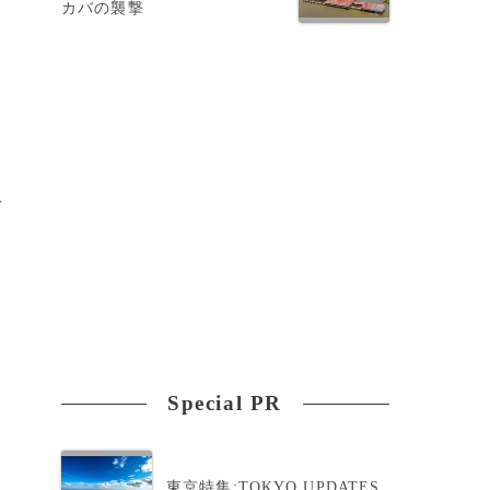
カバの襲撃
デ
Special PR
東京特集:TOKYO UPDATES