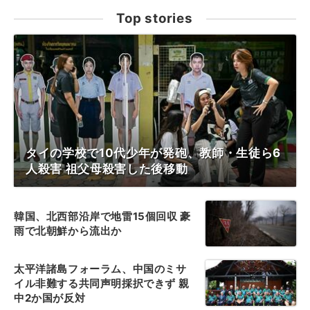
Top stories
タイの学校で10代少年が発砲、教師・生徒ら6
人殺害 祖父母殺害した後移動
韓国、北西部沿岸で地雷15個回収 豪
雨で北朝鮮から流出か
太平洋諸島フォーラム、中国のミサ
イル非難する共同声明採択できず 親
中2か国が反対