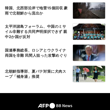
韓国、北西部沿岸で地雷15個回収 豪
雨で北朝鮮から流出か
太平洋諸島フォーラム、中国のミサ
イル非難する共同声明採択できず 親
中2か国が反対
国連事務総長、ロシアとウクライナ
両国を非難 民間人狙った攻撃めぐり
北朝鮮指導部、夏バテ対策に犬肉ス
ープ「補身湯」推奨