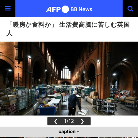
「暖房か食料か」 生活費高騰に苦しむ英国
人
❮
1/12
❯
caption +