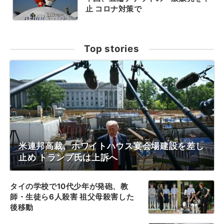
止 コロナ対策で
Top stories
米連邦高裁、ホワイトハウス宴会場建設を差し
止め トランプ氏は上訴へ
タイの学校で10代少年が発砲、教
師・生徒ら6人殺害 祖父母殺害した
後移動