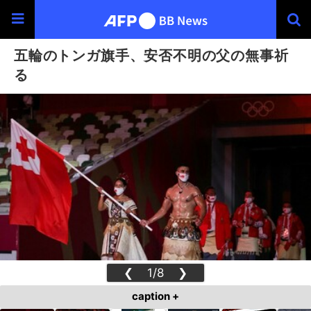
五輪のトンガ旗手、安否不明の父の無事祈
る
❮
1/8
❯
caption +