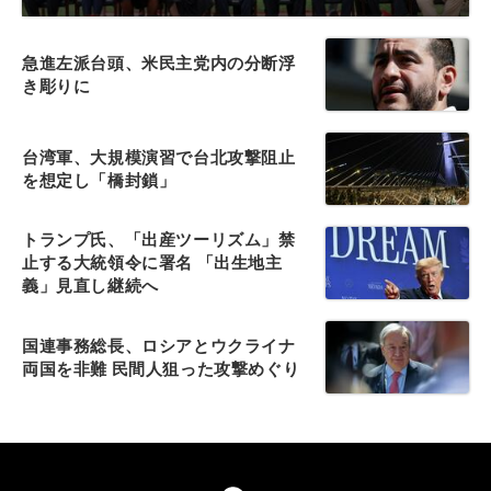
急進左派台頭、米民主党内の分断浮
き彫りに
台湾軍、大規模演習で台北攻撃阻止
を想定し「橋封鎖」
トランプ氏、「出産ツーリズム」禁
止する大統領令に署名 「出生地主
義」見直し継続へ
国連事務総長、ロシアとウクライナ
両国を非難 民間人狙った攻撃めぐり