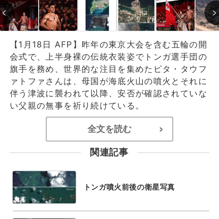
【1月18日 AFP】昨年の東京大会を含む五輪の開
会式で、上半身裸の伝統衣装姿でトンガ選手団の
旗手を務め、世界的な注目を集めたピタ・タウフ
ァトファさんは、母国が海底火山の噴火とそれに
伴う津波に襲われて以降、安否が確認されていな
い父親の無事を祈り続けている。
全文を読む
>
関連記事
トンガ噴火前後の衛星写真