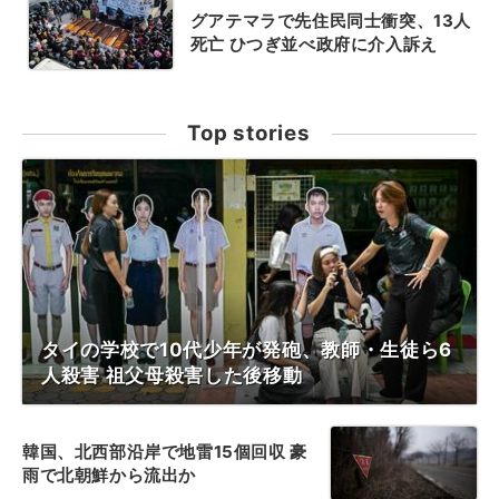
グアテマラで先住民同士衝突、13人
死亡 ひつぎ並べ政府に介入訴え
Top stories
タイの学校で10代少年が発砲、教師・生徒ら6
人殺害 祖父母殺害した後移動
韓国、北西部沿岸で地雷15個回収 豪
雨で北朝鮮から流出か