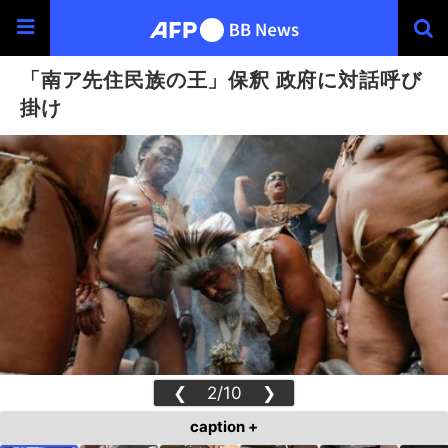
「南ア先住民族の王」保釈 政府に対話呼び
掛け
❮
2/10
❯
caption +