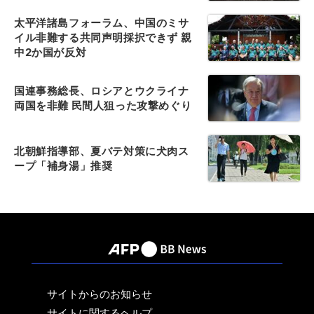
太平洋諸島フォーラム、中国のミサ
イル非難する共同声明採択できず 親
中2か国が反対
国連事務総長、ロシアとウクライナ
両国を非難 民間人狙った攻撃めぐり
北朝鮮指導部、夏バテ対策に犬肉ス
ープ「補身湯」推奨
サイトからのお知らせ
サイトに関するヘルプ