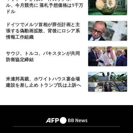
ル、今月競売に 落札予想価格は1千万
ドル
ドイツでメルツ首相が辞任計画と主
張する偽動画拡散、背後にロシア系
情報工作組織
サウジ、トルコ、パキスタンが共同
防衛協定締結
米連邦高裁、ホワイトハウス宴会場
建設を差し止め トランプ氏は上訴へ