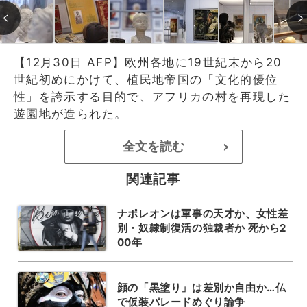
【12月30日 AFP】欧州各地に19世紀末から20
世紀初めにかけて、植民地帝国の「文化的優位
性」を誇示する目的で、アフリカの村を再現した
遊園地が造られた。
全文を読む
>
関連記事
ナポレオンは軍事の天才か、女性差
別・奴隷制復活の独裁者か 死から2
00年
顔の「黒塗り」は差別か自由か…仏
で仮装パレードめぐり論争