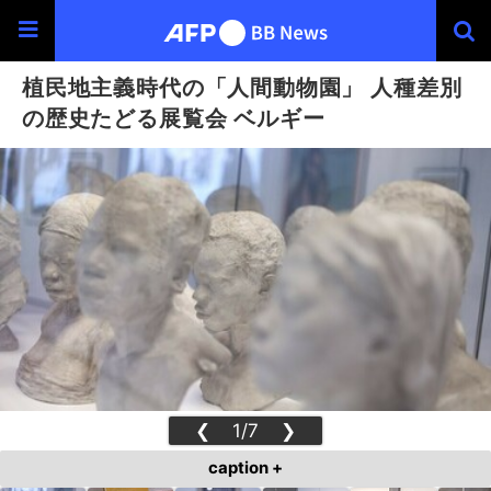
植民地主義時代の「人間動物園」 人種差別
の歴史たどる展覧会 ベルギー
❮
1/7
❯
caption +