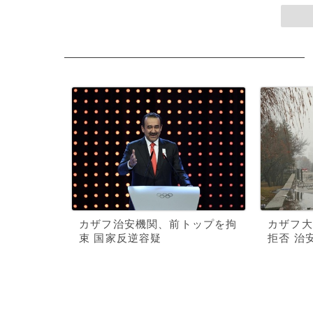
カザフ治安機関、前トップを拘
カザフ大
束 国家反逆容疑
拒否 治