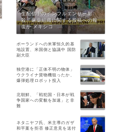
生配信中のインフルエンサー射
殺、麻薬組織に関する投稿への報
復か メキシコ
ポーランドへの米軍恒久的基
地設置、米国側と協議中 国防
副大臣
独空港に「正体不明の物体」
ウクライナ貨物機狙ったか、
爆弾処理ロボット投入
北朝鮮、「戦犯国・日本が戦
争国家への変貌を加速」と非
難
ネタニヤフ氏、米主導のガザ
和平案を拒否 修正意見を送付