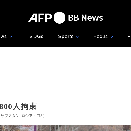
ews
SDGs
Sports
Focus
P
∨
∨
∨
800人拘束
カザフスタン
ロシア・CIS
]