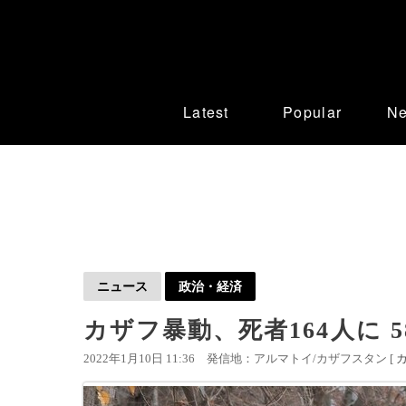
Latest
Popular
N
ニュース
政治・経済
カザフ暴動、死者164人に 5
2022年1月10日 11:36
発信地：アルマトイ/カザフスタン [