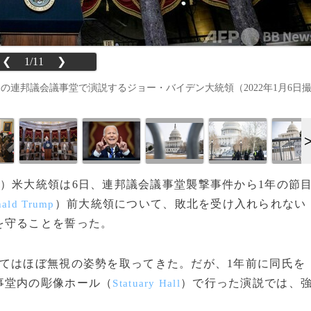
❮
1/11
❯
の連邦議会議事堂で演説するジョー・バイデン大統領（2022年1月6日
）米大統領は6日、連邦議会議事堂襲撃事件から1年の節
）前大統領について、敗北を受け入れられない
ald Trump
を守ることを誓った。
てはほぼ無視の姿勢を取ってきた。だが、1年前に同氏を
事堂内の彫像ホール（
）で行った演説では、
Statuary Hall