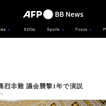
ews
SDGs
Sports
Focus
P
∨
∨
∨
烈非難 議会襲撃1年で演説
米
]