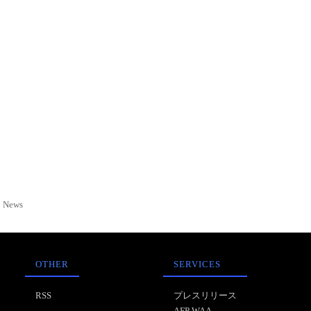
News
OTHER
SERVICES
RSS
プレスリリース
AFP WAA