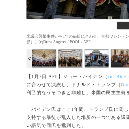
米議会襲撃事件から1年の節目に合わせ、首都ワシントン
影）。(c)Drew Angerer / POOL / AFP
【1月7日 AFP】ジョー・バイデン（
Joe Biden
に合わせて演説し、ドナルド・トランプ（
Don
利己的なうそつきと非難し、米国の民主主義
バイデン氏はここ1年間、トランプ氏に関し
支持する暴徒が乱入した場所の一つである議
い語気で同氏を批判した。