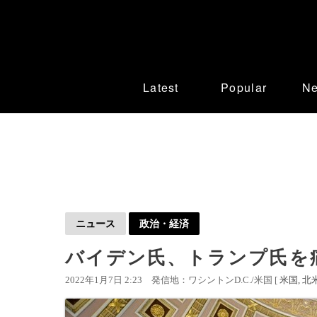
Latest
Popular
N
ニュース
政治・経済
バイデン氏、トランプ氏を痛
2022年1月7日 2:23
発信地：ワシントンD.C./米国 [
米国
北