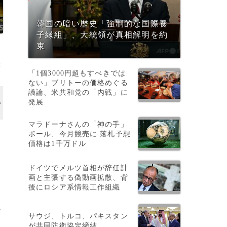
韓国の暗い歴史「強制的な国際養
子縁組」、大統領が真相解明を約
束
撮
「1個3000円超もすべきでは
ない」ブリトーの価格めぐる
議論、米共和党の「内戦」に
発展
マラドーナさんの「神の手」
ボール、今月競売に 落札予想
目
価格は1千万ドル
ドイツでメルツ首相が辞任計
画と主張する偽動画拡散、背
後にロシア系情報工作組織
強
サウジ、トルコ、パキスタン
が共同防衛協定締結