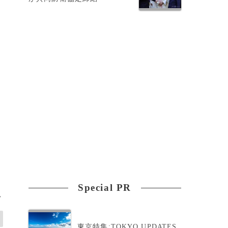
Special PR
>
東京特集:TOKYO UPDATES