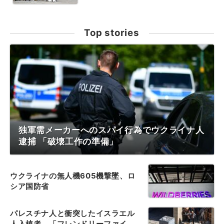
Top stories
独軍需メーカーへのスパイ行為でウクライナ人
逮捕 「破壊工作の準備」
ウクライナの無人機605機撃墜、ロ
シア国防省
パレスチナ人と衝突したイスラエル
人入植者、「フレンドリーファイ