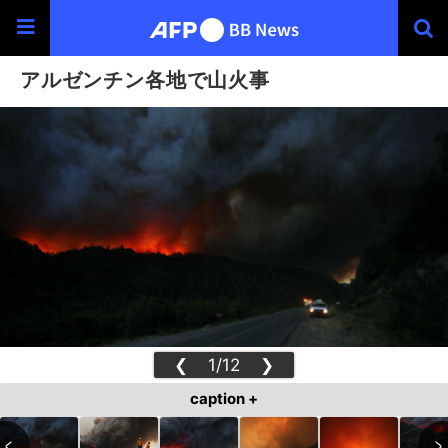
アルゼンチン各地で山火事
❮
1/12
❯
caption +