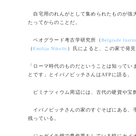
自宅用のれんがとして集められたものが強大
たってからのことだ。
ベオグラード考古学研究所（
Belgrade Insti
（
）氏によると、この家で発見
Emilija Nikolic
「ローマ時代のものだということは知ってい
とです」とイバノビッチさんはAFPに語る。
ビミナツィウム周辺には、古代の硬貨や宝飾
イバノビッチさんの家のすぐそばにある、手
残っている。
ジャガイモ畑で農作業をしている時にカメオ