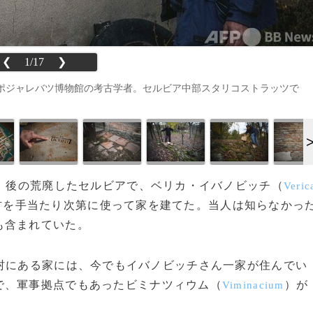
❮
1/17
❯
ポジャレバツ博物館の考古学者。セルビア中部スタリコストラッツで
）後の荒廃したセルビアで、ベリカ・イバノビッチ（
Veric
材を手当たり次第に使って家を建てた。当人は知らなかっ
も含まれていた。
村にある家には、今でもイバノビッチさん一家が住んでい
で、軍事拠点でもあったビミナツィウム（
）が
Viminacium