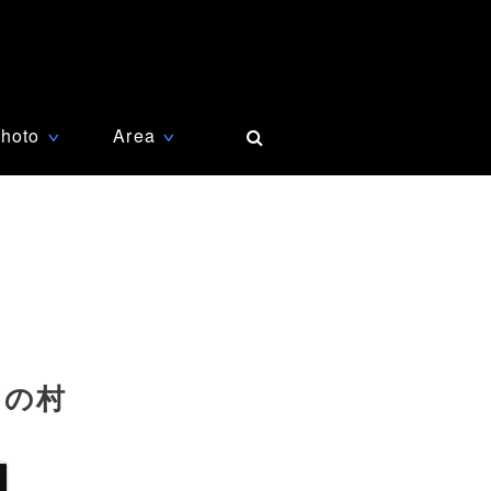
hoto
Area
∨
∨
アの村