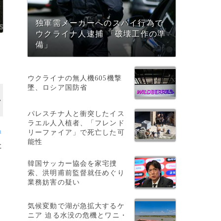
独軍需メーカーへのスパイ行為で
ウクライナ人逮捕 「破壊工作の準
備」
ウクライナの無人機605機撃
墜、ロシア国防省
パレスチナ人と衝突したイス
ラエル人入植者、「フレンド
a
リーファイア」で死亡した可
能性
た
韓国サッカー協会を家宅捜
索、洪明甫前監督就任めぐり
業務妨害の疑い
気候変動で湖が急拡大するケ
ニア 迫る水没の危機とワニ・