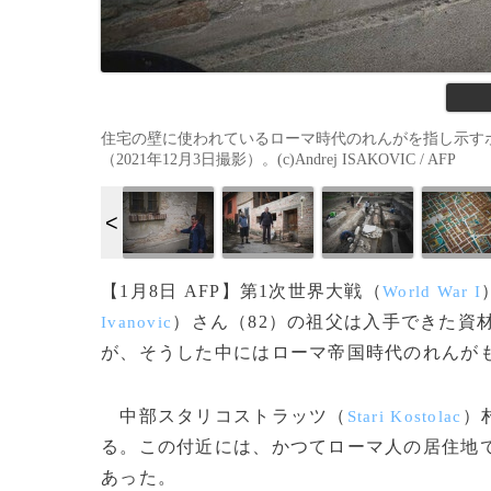
住宅の壁に使われているローマ時代のれんがを指し示す
（2021年12月3日撮影）。(c)Andrej ISAKOVIC / AFP
【1月8日 AFP】第1次世界大戦（
World War I
）さん（82）の祖父は入手できた資
Ivanovic
が、そうした中にはローマ帝国時代のれんが
中部スタリコストラッツ（
）
Stari Kostolac
る。この付近には、かつてローマ人の居住地
あった。