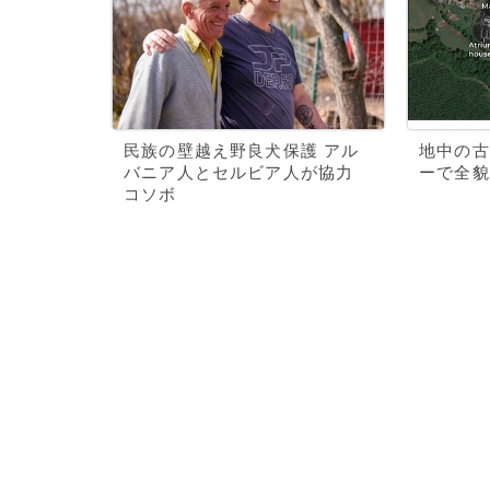
民族の壁越え野良犬保護 アル
地中の古
バニア人とセルビア人が協力
ーで全貌
コソボ