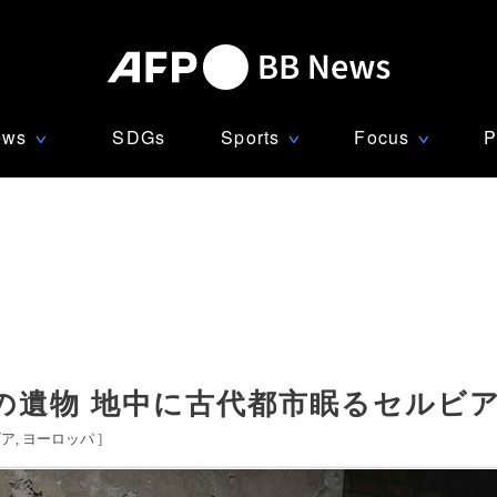
ews
SDGs
Sports
Focus
P
∨
∨
∨
の遺物 地中に古代都市眠るセルビ
ビア
ヨーロッパ
]