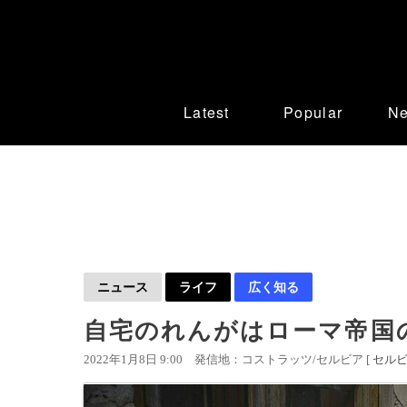
Latest
Popular
N
ニュース
ライフ
広く知る
自宅のれんがはローマ帝国
2022年1月8日 9:00
発信地：コストラッツ/セルビア [
セル