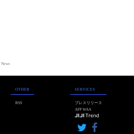
News
OTHER
SERVICES
RSS
プレスリリース
AFP WAA