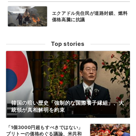
エクアドル先住民が道路封鎖、燃料
価格高騰に抗議
Top stories
韓国の暗い歴史「強制的な国際養子縁組」、大
統領が真相解明を約束
「1個3000円超もすべきではない」
ブリトーの価格めぐる議論、米共和