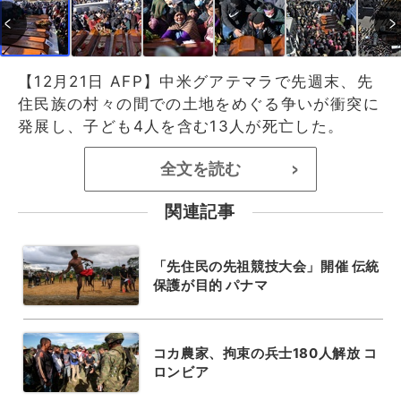
【12月21日 AFP】中米グアテマラで先週末、先
住民族の村々の間での土地をめぐる争いが衝突に
発展し、子ども4人を含む13人が死亡した。
全文を読む
>
関連記事
「先住民の先祖競技大会」開催 伝統
保護が目的 パナマ
コカ農家、拘束の兵士180人解放 コ
ロンビア