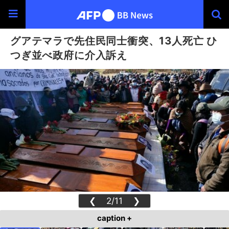
グアテマラで先住民同士衝突、13人死亡 ひ
つぎ並べ政府に介入訴え
❮
2/11
❯
caption +