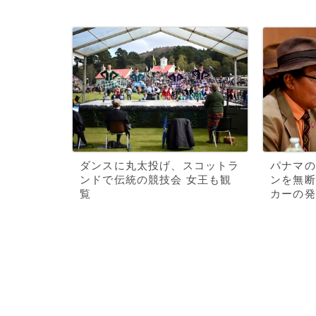
ダンスに丸太投げ、スコットラ
パナマの
ンドで伝統の競技会 女王も観
ンを無断
覧
カーの発