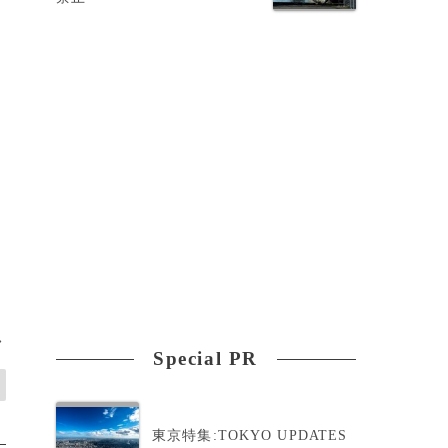
>
Special PR
東京特集:TOKYO UPDATES