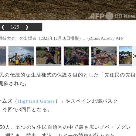
❮
1/25
❯
場者（2021年12月16日撮影）。(c)Luis Acosta / AFP
、先住民の伝統的な生活様式の保護を目的とした「先住民の先祖
開催された。
ームズ（
）」やスペイン北部バスク
Highland Games
、今回で3回目となる。
50人。五つの先住民自治区の中で最も広いノベ・ブグレ
、綱引き、競走、水泳、カヌーの競技が行われた。