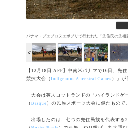
パナマ・プエブロヌエボブリで行われた「先住民の先祖競技大会」の出
【12月18日 AFP】中南米パナマで16日
競技大会（
）」が
Indigenous Ancestral Games
大会は英スコットランドの「ハイランドゲ
（
）の民族スポーツ大会に似たもので
Basque
出場したのは、七つの先住民族を代表する2
（
）で弓矢、やり投げ、丸太運び
Ngabe Bugle