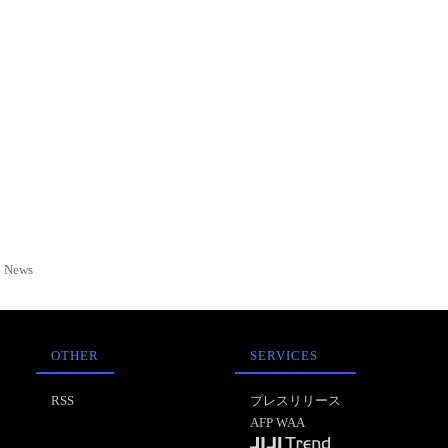
News
OTHER
SERVICES
RSS
プレスリリース
AFP WAA