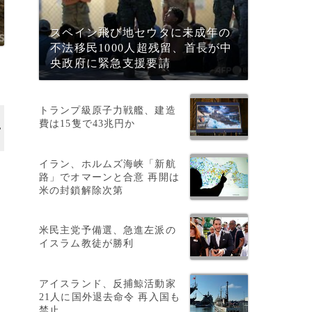
スペイン飛び地セウタに未成年の
不法移民1000人超残留、首長が中
央政府に緊急支援要請
トランプ級原子力戦艦、建造
費は15隻で43兆円か
イラン、ホルムズ海峡「新航
路」でオマーンと合意 再開は
米の封鎖解除次第
米民主党予備選、急進左派の
イスラム教徒が勝利
アイスランド、反捕鯨活動家
21人に国外退去命令 再入国も
禁止