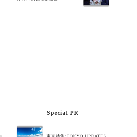
な
フ
Special PR
>
東京特集:TOKYO UPDATES