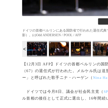
ドイツの首都ベルリンにある国防省で行われた退任式典で
影）。(c)Odd ANDERSEN / POOL / AFP
【12月3日 AFP】ドイツの首都ベルリンの
（67）の退任式が行われた。メルケル氏は送
ー」と呼ばれた歌手ニナ・ハーゲン（
Nina Ha
ドイツでは今月8日、議会が社会民主党（
S
ル首相の後任として正式に選出し、16年間続