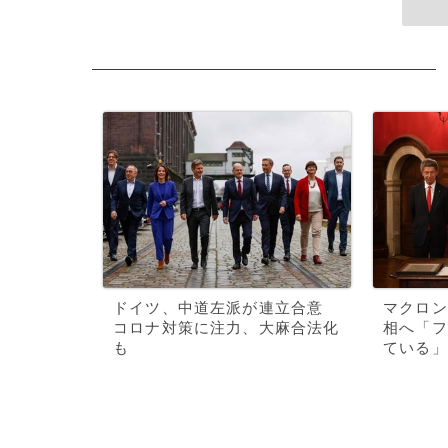
ドイツ、中道左派が連立合意
マクロン
コロナ対策に注力、大麻合法化
相へ「フ
も
ている」