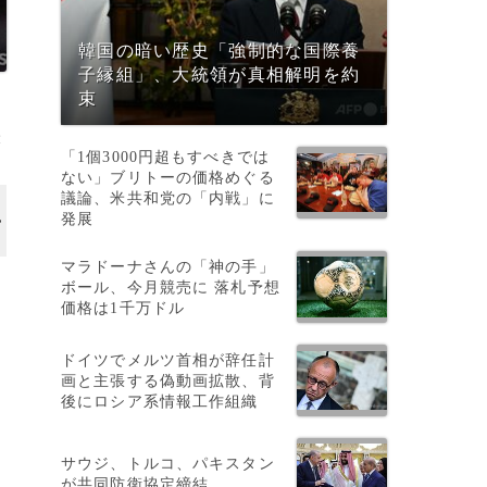
韓国の暗い歴史「強制的な国際養
子縁組」、大統領が真相解明を約
束
撮
「1個3000円超もすべきでは
ない」ブリトーの価格めぐる
議論、米共和党の「内戦」に
発展
マラドーナさんの「神の手」
ボール、今月競売に 落札予想
価格は1千万ドル
ドイツでメルツ首相が辞任計
画と主張する偽動画拡散、背
後にロシア系情報工作組織
サウジ、トルコ、パキスタン
が共同防衛協定締結