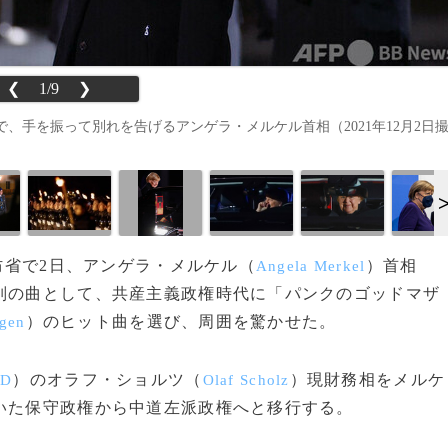
❮
1/9
❯
、手を振って別れを告げるアンゲラ・メルケル首相（2021年12月2日
国防省で2日、アンゲラ・メルケル（
）首相
Angela Merkel
別の曲として、共産主義政権時代に「パンクのゴッドマザ
）のヒット曲を選び、周囲を驚かせた。
gen
）のオラフ・ショルツ（
）現財務相をメルケ
PD
Olaf Scholz
いた保守政権から中道左派政権へと移行する。