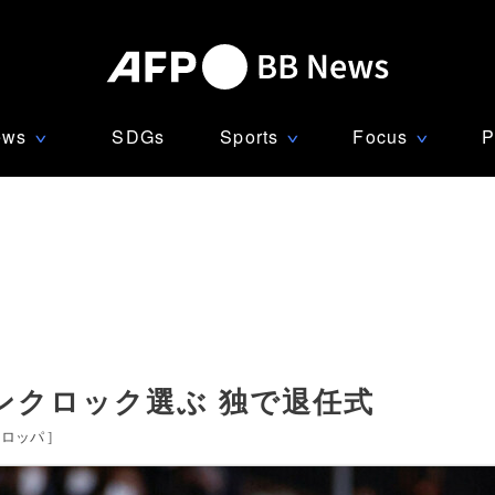
ews
SDGs
Sports
Focus
P
∨
∨
∨
ンクロック選ぶ 独で退任式
ーロッパ
]