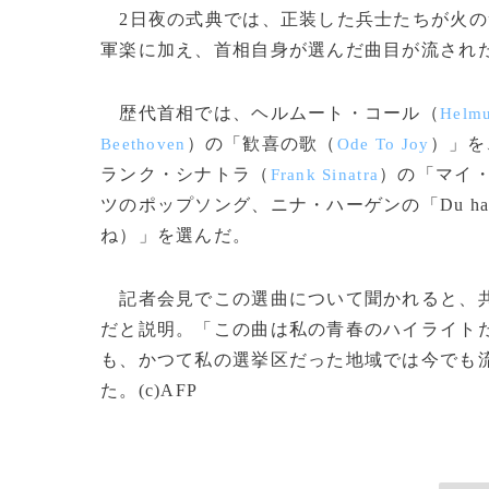
2日夜の式典では、正装した兵士たちが火の
軍楽に加え、首相自身が選んだ曲目が流され
歴代首相では、ヘルムート・コール（
Helmu
）の「歓喜の歌（
）」を
Beethoven
Ode To Joy
ランク・シナトラ（
）の「マイ
Frank Sinatra
ツのポップソング、ニナ・ハーゲンの「Du hast de
ね）」を選んだ。
記者会見でこの選曲について聞かれると、共
だと説明。「この曲は私の青春のハイライト
も、かつて私の選挙区だった地域では今でも
た。(c)AFP