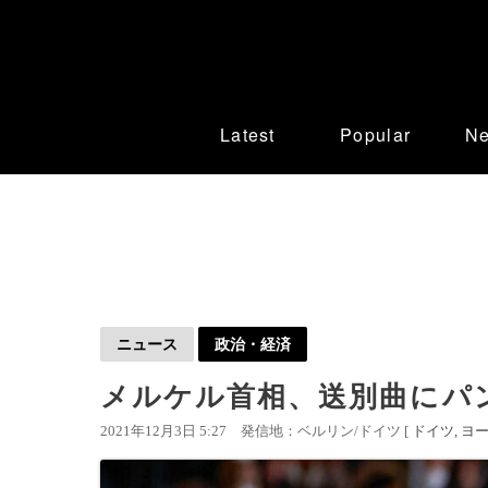
Latest
Popular
N
ニュース
政治・経済
メルケル首相、送別曲にパ
2021年12月3日 5:27
発信地：ベルリン/ドイツ [
ドイツ
ヨ