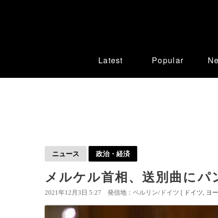
Latest
Popular
N
ニュース
政治・経済
メルケル首相、送別曲にパ
2021年12月3日 5:27
発信地：ベルリン/ドイツ [
ドイツ
ヨ