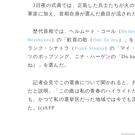
2日夜の式典では、正装した兵士たちが火の
軍楽に加え、首相自身が選んだ曲目が流され
歴代首相では、ヘルムート・コール（
Helmu
）の「歓喜の歌（
）」を
Beethoven
Ode To Joy
ランク・シナトラ（
）の「マイ
Frank Sinatra
ツのポップソング、ニナ・ハーゲンの「Du hast de
ね）」を選んだ。
記者会見でこの選曲について聞かれると、共
だと説明。「この曲は私の青春のハイライト
も、かつて私の選挙区だった地域では今でも
た。(c)AFP