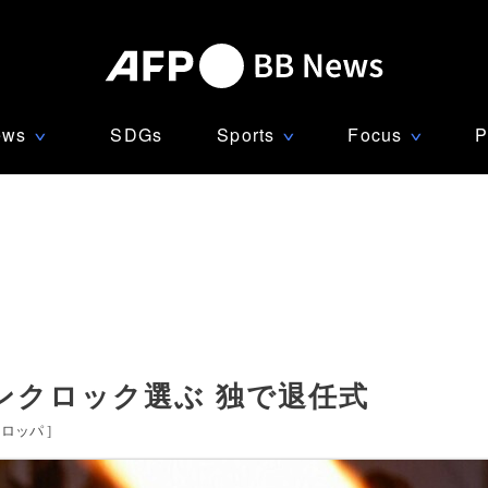
ews
SDGs
Sports
Focus
P
∨
∨
∨
ンクロック選ぶ 独で退任式
ーロッパ
]