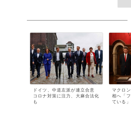
ドイツ、中道左派が連立合意
マクロン
コロナ対策に注力、大麻合法化
相へ「フ
も
ている」