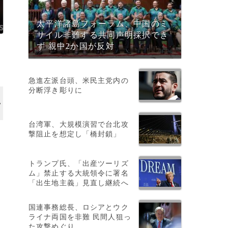
太平洋諸島フォーラム、中国のミ
サイル非難する共同声明採択でき
ず 親中2か国が反対
急進左派台頭、米民主党内の
分断浮き彫りに
台湾軍、大規模演習で台北攻
撃阻止を想定し「橋封鎖」
トランプ氏、「出産ツーリズ
ム」禁止する大統領令に署名
「出生地主義」見直し継続へ
国連事務総長、ロシアとウク
ライナ両国を非難 民間人狙っ
た攻撃めぐり