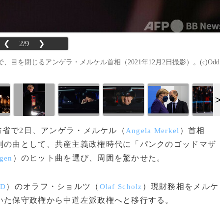
❮
2/9
❯
を閉じるアンゲラ・メルケル首相（2021年12月2日撮影）。(c)Odd
国防省で2日、アンゲラ・メルケル（
）首相
Angela Merkel
別の曲として、共産主義政権時代に「パンクのゴッドマザ
）のヒット曲を選び、周囲を驚かせた。
gen
）のオラフ・ショルツ（
）現財務相をメルケ
PD
Olaf Scholz
いた保守政権から中道左派政権へと移行する。