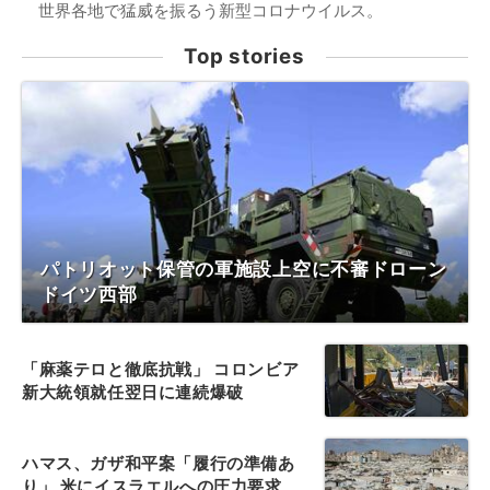
世界各地で猛威を振るう新型コロナウイルス。
Top stories
パトリオット保管の軍施設上空に不審ドローン
ドイツ西部
「麻薬テロと徹底抗戦」 コロンビア
新大統領就任翌日に連続爆破
ハマス、ガザ和平案「履行の準備あ
り」 米にイスラエルへの圧力要求