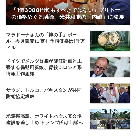
「1個3000円超もすべきではない」ブリトー
の価格めぐる議論、米共和党の「内戦」に発展
マラドーナさんの「神の手」ボー
ル、今月競売に 落札予想価格は1千万
ドル
ドイツでメルツ首相が辞任計画と主
張する偽動画拡散、背後にロシア系
情報工作組織
サウジ、トルコ、パキスタンが共同
防衛協定締結
米連邦高裁、ホワイトハウス宴会場
建設を差し止め トランプ氏は上訴へ