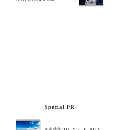
Special PR
>
東京特集:TOKYO UPDATES