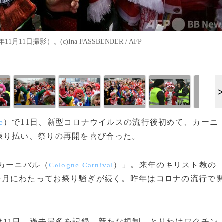
日撮影）。(c)Ina FASSBENDER / AFP
）で11日、新型コロナウイルスの流行後初めて、カーニ
e
振り払い、祭りの再開を喜び合った。
ンカーニバル（
）」。来年のキリスト教の
Cologne Carnival
か月にわたってお祭り騒ぎが続く。昨年はコロナの流行で
11日、過去最多を記録。新たな規制、とりわけワクチン