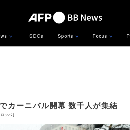
ews
SDGs
Sports
Focus
P
∨
∨
∨
でカーニバル開幕 数千人が集結
ーロッパ
]