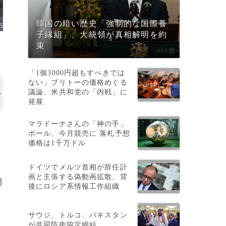
韓国の暗い歴史「強制的な国際養
子縁組」、大統領が真相解明を約
束
「1個3000円超もすべきでは
ない」ブリトーの価格めぐる
議論、米共和党の「内戦」に
発展
マラドーナさんの「神の手」
ボール、今月競売に 落札予想
価格は1千万ドル
ドイツでメルツ首相が辞任計
画と主張する偽動画拡散、背
開
後にロシア系情報工作組織
サウジ、トルコ、パキスタン
が共同防衛協定締結