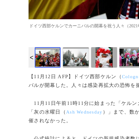
ドイツ西部ケルンでカーニバルの開幕を祝う人々（2021年11月11
【11月12日 AFP】ドイツ西部ケルン（
Cologn
バルが開幕した。人々は感染再拡大の恐怖を
11月11日午前11時11分に始まった「ケル
「灰の水曜日（
）」まで、数
Ash Wednesday
催されなかった。
公式統計によると、ドイツの新規感染者数は