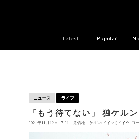
Latest
Popular
N
ニュース
ライフ
「もう待てない」 独ケルン
2021年11月12日 17:01
発信地：ケルン/ドイツ [
ドイツ
ヨ