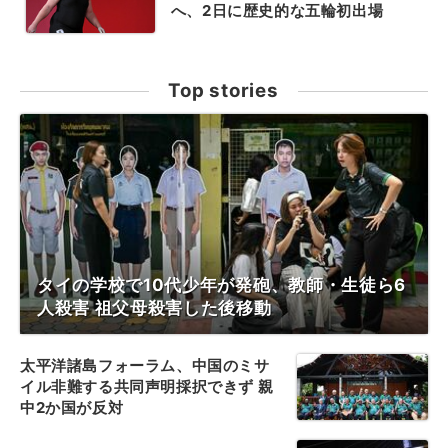
へ、2日に歴史的な五輪初出場
Top stories
タイの学校で10代少年が発砲、教師・生徒ら6
人殺害 祖父母殺害した後移動
太平洋諸島フォーラム、中国のミサ
イル非難する共同声明採択できず 親
中2か国が反対