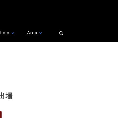
hoto
Area
∨
∨
出場