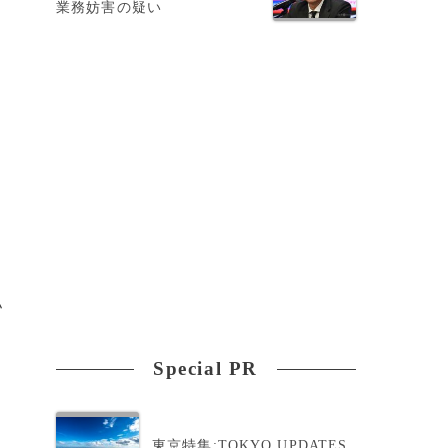
業務妨害の疑い
私
Special PR
東京特集:TOKYO UPDATES