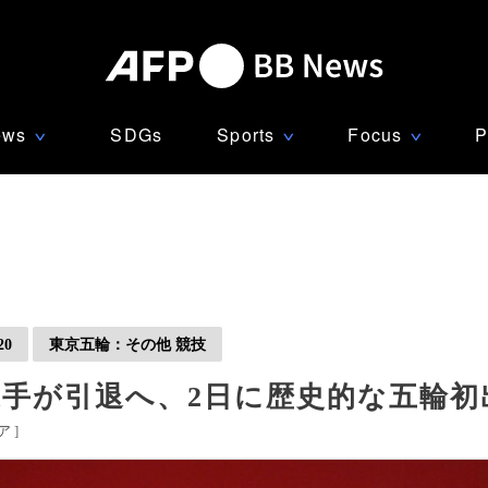
ews
SDGs
Sports
Focus
P
∨
∨
∨
0
東京五輪：その他 競技
選手が引退へ、2日に歴史的な五輪初
ア
]