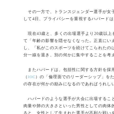
その一方で、トランスジェンダー選手が女子
して4日、プライバシーを重視するハバード
現在43歳と、多くの出場選手より20歳以
て「年齢の影響を隠せなくなった。正直にい
し、「私がこのスポーツを続けてこられたの
分一線を退き、別の何かに集中することを考
またハバードは、包括性に関する方針を採用
（
）の「倫理面でのリーダーシップ」を
IOC
の存在が何かの励みになるのであればうれし
ハバードのような選手が大会に出場すること
肉量や肺の大きさといった男性としての肉体的
ると、女性として生まれた選手が不利な戦い