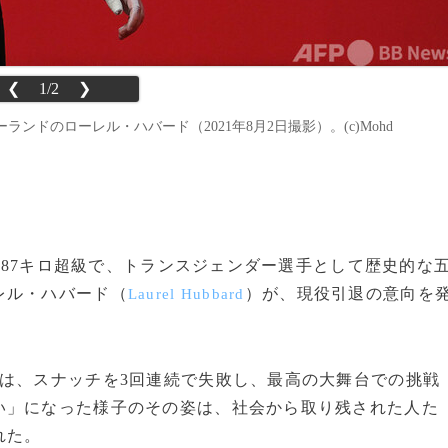
❮
1/2
❯
ンドのローレル・ハバード（2021年8月2日撮影）。(c)Mohd
87キロ超級で、トランスジェンダー選手として歴史的な
レル・ハバード（
）が、現役引退の意向を
Laurel Hubbard
は、スナッチを3回連続で失敗し、最高の大舞台での挑戦
い」になった様子のその姿は、社会から取り残された人た
れた。