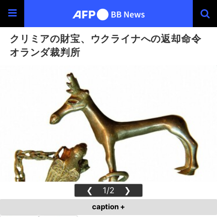
クリミアの財宝、ウクライナへの返却命令
オランダ裁判所
❮
1/2
❯
caption +