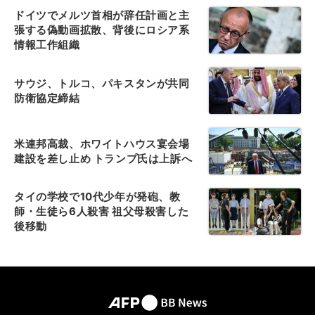
ドイツでメルツ首相が辞任計画と主
張する偽動画拡散、背後にロシア系
情報工作組織
サウジ、トルコ、パキスタンが共同
防衛協定締結
米連邦高裁、ホワイトハウス宴会場
建設を差し止め トランプ氏は上訴へ
タイの学校で10代少年が発砲、教
師・生徒ら6人殺害 祖父母殺害した
後移動