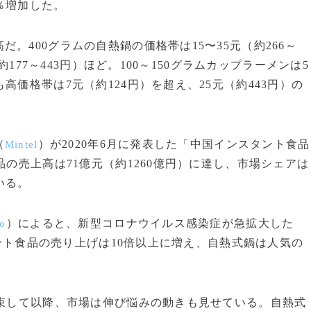
％増加した。
400グラムの自熱鍋の価格帯は15〜35元（約266～
約177～443円）ほど。100～150グラムカップラーメンは5
高価格帯は7元（約124円）を超え、25元（約443円）の
（
）が2020年6月に発表した「中国インスタント食品
Mintel
品の売上高は71億元（約1260億円）に達し、市場シェアは
ている。
）によると、新型コロナウイルス感染症が急拡大した
o
スタント食品の売り上げは10倍以上に増え、自熱式鍋は人気の
収束して以降、市場は伸び悩みの動きも見せている。自熱式