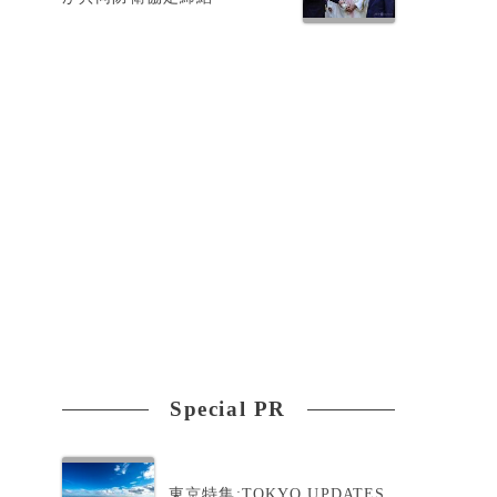
Special PR
東京特集:TOKYO UPDATES