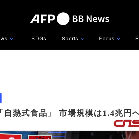
ews
SDGs
Sports
Focus
P
∨
∨
∨
自熱式食品」 市場規模は1.4兆円