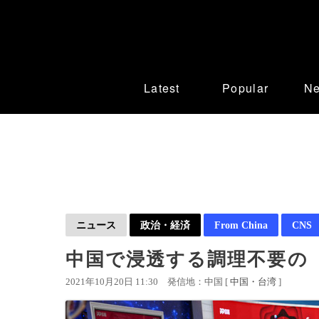
Latest
Popular
N
ニュース
政治・経済
From China
CNS
中国で浸透する調理不要の「
2021年10月20日 11:30
発信地：中国 [
中国・台湾
]