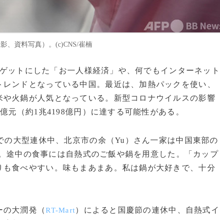
、資料写真）。(c)CNS/崔楠
ターゲットにした「お一人様経済」や、何でもインターネッ
トレンドとなっている中国。最近は、加熱パックを使い、
米や火鍋が人気となっている。新型コロナウイルスの影響
億元（約1兆4198億円）に達する可能性がある。
での大型連休中、北京市の余（Yu）さん一家は中国東部の
。途中の食事には自熱式のご飯や鍋を用意した。「カップ
りも食べやすい。味もまあまあ。私は鍋が大好きで、十分
ーの大潤発（
）によると国慶節の連休中、自熱式イ
RT-Mart