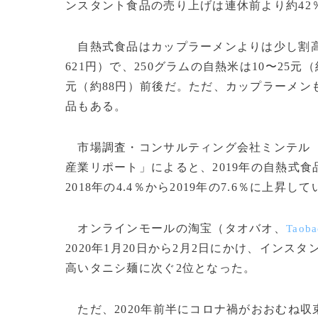
ンスタント食品の売り上げは連休前より約42
自熱式食品はカップラーメンよりは少し割高だ。
621円）で、250グラムの自熱米は10〜25元（
元（約88円）前後だ。ただ、カップラーメンも
品もある。
市場調査・コンサルティング会社ミンテル
産業リポート」によると、2019年の自熱式食
2018年の4.4％から2019年の7.6％に上昇し
オンラインモールの淘宝（タオバオ、
Taoba
2020年1月20日から2月2日にかけ、イン
高いタニシ麺に次ぐ2位となった。
ただ、2020年前半にコロナ禍がおおむね