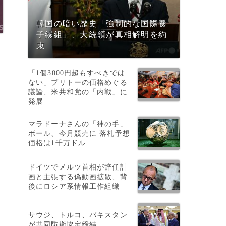
韓国の暗い歴史「強制的な国際養
子縁組」、大統領が真相解明を約
束
ト
「1個3000円超もすべきでは
ない」ブリトーの価格めぐる
議論、米共和党の「内戦」に
発展
マラドーナさんの「神の手」
ボール、今月競売に 落札予想
価格は1千万ドル
ドイツでメルツ首相が辞任計
画と主張する偽動画拡散、背
後にロシア系情報工作組織
サウジ、トルコ、パキスタン
が共同防衛協定締結